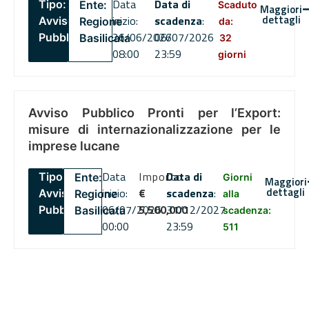
Data
Data di
Tipo:
Ente:
Scaduto
Maggiori
dettagli
inizio:
scadenza
:
Avviso
Regione
da:
26/06/2026
06/07/2026
Pubblico
Basilicata
32
08:00
23:59
giorni
Avviso Pubblico Pronti per l’Export:
misure di internazionalizzazione per le
imprese lucane
Data
Importo
Data di
Tipo:
Ente:
Giorni
Maggiori
dettagli
inizio:
€
scadenza
:
Avviso
Regione
alla
06/07/2026
5,500,000
31/12/2027
Pubblico
Basilicata
scadenza:
00:00
23:59
511