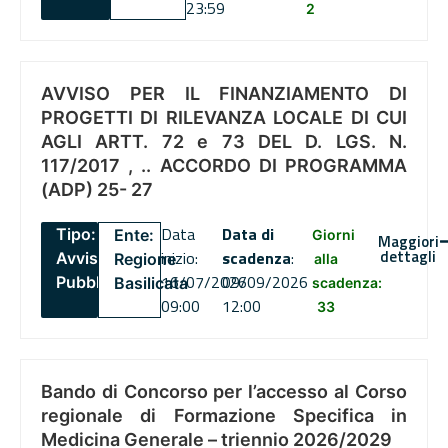
23:59
2
AVVISO PER IL FINANZIAMENTO DI
PROGETTI DI RILEVANZA LOCALE DI CUI
AGLI ARTT. 72 e 73 DEL D. LGS. N.
117/2017 , .. ACCORDO DI PROGRAMMA
(ADP) 25- 27
Data
Data di
Tipo:
Ente:
Giorni
Maggiori
dettagli
inizio:
scadenza
:
Avviso
Regione
alla
16/07/2026
09/09/2026
Pubblico
Basilicata
scadenza:
09:00
12:00
33
Bando di Concorso per l’accesso al Corso
regionale di Formazione Specifica in
Medicina Generale – triennio 2026/2029