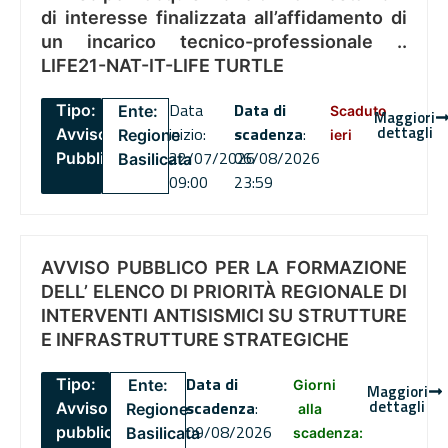
di interesse finalizzata all’affidamento di
un incarico tecnico-professionale ..
LIFE21-NAT-IT-LIFE TURTLE
Data
Data di
Tipo:
Ente:
Scaduto
Maggiori
dettagli
inizio:
scadenza
:
Avviso
Regione
ieri
22/07/2026
06/08/2026
Pubblico
Basilicata
09:00
23:59
AVVISO PUBBLICO PER LA FORMAZIONE
DELL’ ELENCO DI PRIORITÀ REGIONALE DI
INTERVENTI ANTISISMICI SU STRUTTURE
E INFRASTRUTTURE STRATEGICHE
Data di
Tipo:
Ente:
Giorni
Maggiori
dettagli
scadenza
:
Avviso
Regione
alla
09/08/2026
pubblico
Basilicata
scadenza: