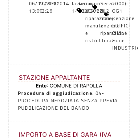
06/12/2011
20/03/2014
91
lavori:
lavori:
Lavori
Servizi
2000):
13:00
12:26
14/03/2012
12/07/2012
di
di
OG1
riparazione,
manutenzione
-
manutenzione
e
EDIFICI
e
riparazione
CIVILI
ristrutturazione
E
INDUSTRI
STAZIONE APPALTANTE
Ente
: COMUNE DI RAPOLLA
Procedura di aggiudicazione
: 04-
PROCEDURA NEGOZIATA SENZA PREVIA
PUBBLICAZIONE DEL BANDO
IMPORTO A BASE DI GARA (IVA