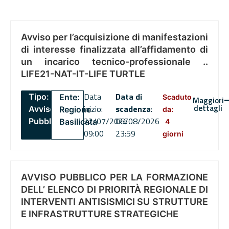
Avviso per l’acquisizione di manifestazioni
di interesse finalizzata all’affidamento di
un incarico tecnico-professionale ..
LIFE21-NAT-IT-LIFE TURTLE
Data
Data di
Tipo:
Ente:
Scaduto
Maggiori
dettagli
inizio:
scadenza
:
Avviso
Regione
da:
22/07/2026
06/08/2026
Pubblico
Basilicata
4
09:00
23:59
giorni
AVVISO PUBBLICO PER LA FORMAZIONE
DELL’ ELENCO DI PRIORITÀ REGIONALE DI
INTERVENTI ANTISISMICI SU STRUTTURE
E INFRASTRUTTURE STRATEGICHE