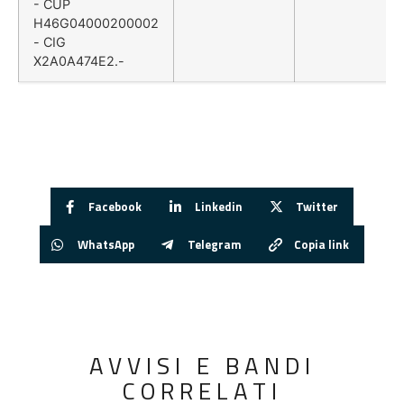
- CUP
H46G04000200002
- CIG
X2A0A474E2.-
Facebook
Linkedin
Twitter
WhatsApp
Telegram
Copia link
AVVISI E BANDI
CORRELATI