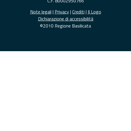
C.F. 80002950766
Note legali
|
Privacy
|
Crediti
|
Il Logo
Dichiarazione di accessibilità
©2010 Regione Basilicata