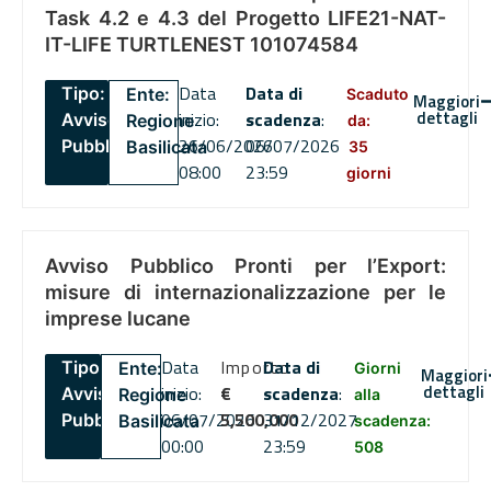
Task 4.2 e 4.3 del Progetto LIFE21-NAT-
IT-LIFE TURTLENEST 101074584
Data
Data di
Tipo:
Ente:
Scaduto
Maggiori
dettagli
inizio:
scadenza
:
Avviso
Regione
da:
26/06/2026
06/07/2026
Pubblico
Basilicata
35
08:00
23:59
giorni
Avviso Pubblico Pronti per l’Export:
misure di internazionalizzazione per le
imprese lucane
Data
Importo
Data di
Tipo:
Ente:
Giorni
Maggiori
dettagli
inizio:
€
scadenza
:
Avviso
Regione
alla
06/07/2026
5,500,000
31/12/2027
Pubblico
Basilicata
scadenza:
00:00
23:59
508