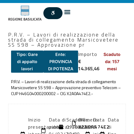
P.R.V. – Lavori di realizzazione della
strada di collegamento Marsicovetere
SS 598 – Approvazione pr
Importo
Tipo: Gare
Ente:
Scaduto
€
di appalto
PROVINCIA
da: 157
14.365,46
lavori
DI POTENZA
mesi
P.R.V. – Lavori di realizzazione della strada di collegamento
Marsicovetere SS 598 – Approvazione preventivo Telecom –
CUP H46G04000200002 – CIG X2A0A474E2.-
Inizio
Data di
Scadenza:
CIG:
Numero
Data
Data
presentazione
pubblicazione:
07/07/2013
X2A0A474E2
atto:
di
di