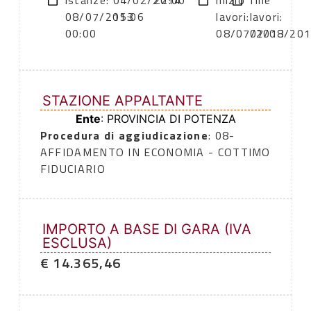
istanze:
04/02/2014
22:00
inizio
fine
08/07/2013
15:06
lavori:
lavori:
00:00
08/07/2013
07/08/20
STAZIONE APPALTANTE
Ente
: PROVINCIA DI POTENZA
Procedura di aggiudicazione
: 08-
AFFIDAMENTO IN ECONOMIA - COTTIMO
FIDUCIARIO
IMPORTO A BASE DI GARA (IVA
ESCLUSA)
€ 14.365,46