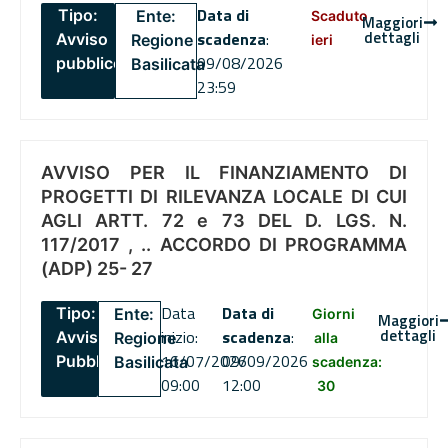
Data di
Tipo:
Ente:
Scaduto
Maggiori
dettagli
scadenza
:
Avviso
Regione
ieri
09/08/2026
pubblico
Basilicata
23:59
AVVISO PER IL FINANZIAMENTO DI
PROGETTI DI RILEVANZA LOCALE DI CUI
AGLI ARTT. 72 e 73 DEL D. LGS. N.
117/2017 , .. ACCORDO DI PROGRAMMA
(ADP) 25- 27
Data
Data di
Tipo:
Ente:
Giorni
Maggiori
dettagli
inizio:
scadenza
:
Avviso
Regione
alla
16/07/2026
09/09/2026
Pubblico
Basilicata
scadenza:
09:00
12:00
30