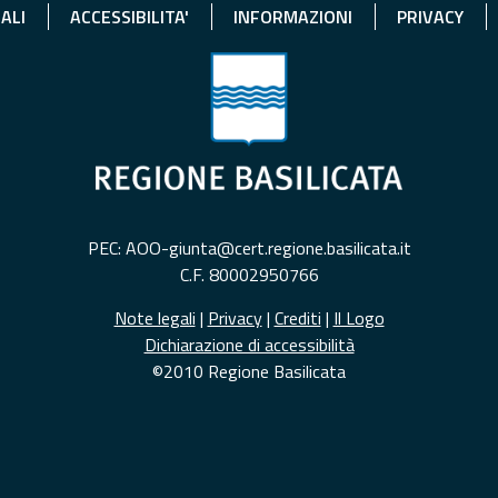
ALI
ACCESSIBILITA'
INFORMAZIONI
PRIVACY
PEC: AOO-giunta@cert.regione.basilicata.it
C.F. 80002950766
Note legali
|
Privacy
|
Crediti
|
Il Logo
Dichiarazione di accessibilità
©2010 Regione Basilicata