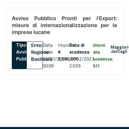
Avviso Pubblico Pronti per l’Export:
misure di internazionalizzazione per le
imprese lucane
Data
Importo
Data di
Tipo:
Ente:
Giorni
Maggiori
dettagli
inizio:
€
scadenza
:
Avviso
Regione
alla
06/07/2026
5,500,000
31/12/2027
Pubblico
Basilicata
scadenza:
00:00
23:59
511