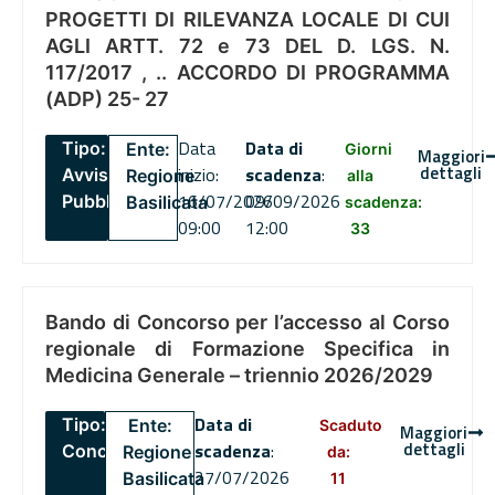
PROGETTI DI RILEVANZA LOCALE DI CUI
AGLI ARTT. 72 e 73 DEL D. LGS. N.
117/2017 , .. ACCORDO DI PROGRAMMA
(ADP) 25- 27
Data
Data di
Tipo:
Ente:
Giorni
Maggiori
dettagli
inizio:
scadenza
:
Avviso
Regione
alla
16/07/2026
09/09/2026
Pubblico
Basilicata
scadenza:
09:00
12:00
33
Bando di Concorso per l’accesso al Corso
regionale di Formazione Specifica in
Medicina Generale – triennio 2026/2029
Data di
Tipo:
Ente:
Scaduto
Maggiori
dettagli
scadenza
:
Concorsi
Regione
da:
27/07/2026
Basilicata
11