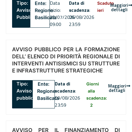
Data
Data di
Tipo:
Ente:
Scaduto
Maggiori
dettagli
inizio:
scadenza
:
Avviso
Regione
ieri
22/07/2026
06/08/2026
Pubblico
Basilicata
09:00
23:59
AVVISO PUBBLICO PER LA FORMAZIONE
DELL’ ELENCO DI PRIORITÀ REGIONALE DI
INTERVENTI ANTISISMICI SU STRUTTURE
E INFRASTRUTTURE STRATEGICHE
Data di
Tipo:
Ente:
Giorni
Maggiori
dettagli
scadenza
:
Avviso
Regione
alla
09/08/2026
pubblico
Basilicata
scadenza:
23:59
2
AVVISO PER IL FINANZIAMENTO DI