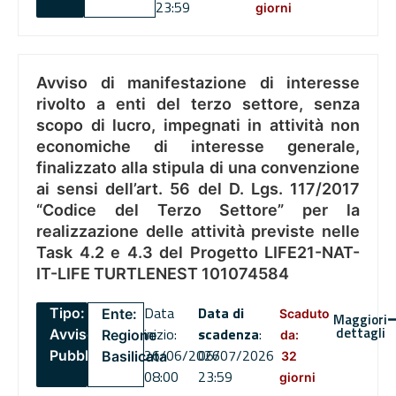
23:59
giorni
Avviso di manifestazione di interesse
rivolto a enti del terzo settore, senza
scopo di lucro, impegnati in attività non
economiche di interesse generale,
finalizzato alla stipula di una convenzione
ai sensi dell’art. 56 del D. Lgs. 117/2017
“Codice del Terzo Settore” per la
realizzazione delle attività previste nelle
Task 4.2 e 4.3 del Progetto LIFE21-NAT-
IT-LIFE TURTLENEST 101074584
Data
Data di
Tipo:
Ente:
Scaduto
Maggiori
dettagli
inizio:
scadenza
:
Avviso
Regione
da:
26/06/2026
06/07/2026
Pubblico
Basilicata
32
08:00
23:59
giorni