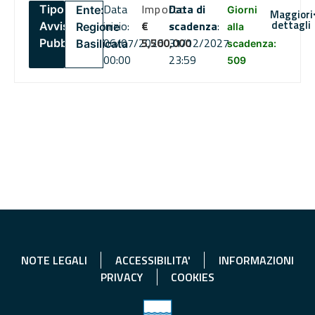
Data
Importo
Data di
Tipo:
Ente:
Giorni
Maggiori
dettagli
inizio:
€
scadenza
:
Avviso
Regione
alla
06/07/2026
5,500,000
31/12/2027
Pubblico
Basilicata
scadenza:
00:00
23:59
509
NOTE LEGALI
ACCESSIBILITA'
INFORMAZIONI
PRIVACY
COOKIES