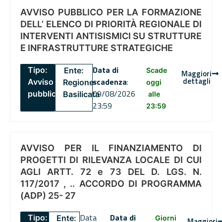
AVVISO PUBBLICO PER LA FORMAZIONE
DELL’ ELENCO DI PRIORITÀ REGIONALE DI
INTERVENTI ANTISISMICI SU STRUTTURE
E INFRASTRUTTURE STRATEGICHE
Data di
Tipo:
Ente:
Scade
Maggiori
dettagli
scadenza
:
Avviso
Regione
oggi
09/08/2026
pubblico
Basilicata
alle
23:59
23:59
AVVISO PER IL FINANZIAMENTO DI
PROGETTI DI RILEVANZA LOCALE DI CUI
AGLI ARTT. 72 e 73 DEL D. LGS. N.
117/2017 , .. ACCORDO DI PROGRAMMA
(ADP) 25- 27
Data
Data di
Tipo:
Ente:
Giorni
Maggiori