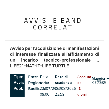
AVVISI E BANDI
CORRELATI
Avviso per l’acquisizione di manifestazioni
di interesse finalizzata all’affidamento di
un incarico tecnico-professionale ..
LIFE21-NAT-IT-LIFE TURTLE
Data
Data di
Tipo:
Ente:
Scaduto
Maggiori
dettagli
inizio:
scadenza
:
Avviso
Regione
da:
22/07/2026
06/08/2026
Pubblico
Basilicata
3
09:00
23:59
giorni