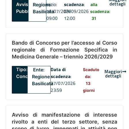
dettagli
inizio:
scadenza
:
Avviso
Regione
alla
16/07/2026
09/09/2026
Pubblico
Basilicata
scadenza:
09:00
12:00
31
Bando di Concorso per l’accesso al Corso
regionale di Formazione Specifica in
Medicina Generale – triennio 2026/2029
Data di
Tipo:
Ente:
Scaduto
Maggiori
dettagli
scadenza
:
Concorsi
Regione
da:
27/07/2026
Basilicata
13
23:59
giorni
Avviso di manifestazione di interesse
rivolto a enti del terzo settore, senza
scopo di lucro, impegnati in attività non