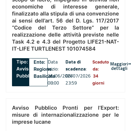
economiche di interesse generale,
finalizzato alla stipula di una convenzione
ai sensi dell’art. 56 del D. Lgs. 117/2017
“Codice del Terzo Settore” per la
realizzazione delle attività previste nelle
Task 4.2 e 4.3 del Progetto LIFE21-NAT-
IT-LIFE TURTLENEST 101074584
Data
Data di
Tipo:
Ente:
Scaduto
Maggiori
dettagli
inizio:
scadenza
:
Avviso
Regione
da:
26/06/2026
06/07/2026
Pubblico
Basilicata
34
08:00
23:59
giorni
Avviso Pubblico Pronti per l’Export:
misure di internazionalizzazione per le
imprese lucane