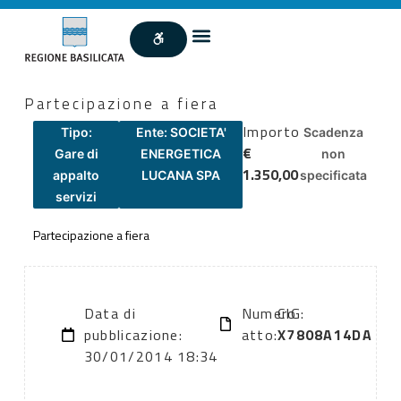
Partecipazione a fiera
Importo
Tipo:
Ente: SOCIETA'
Scadenza
€
Gare di
ENERGETICA
non
1.350,00
appalto
LUCANA SPA
specificata
servizi
Partecipazione a fiera
Data di
Numero
CIG:
pubblicazione:
atto:
X7808A14DA
30/01/2014 18:34