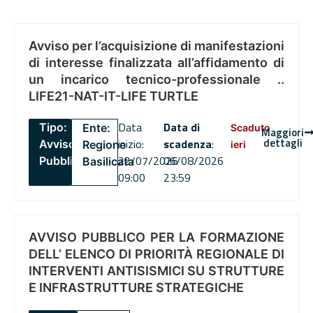
Avviso per l’acquisizione di manifestazioni
di interesse finalizzata all’affidamento di
un incarico tecnico-professionale ..
LIFE21-NAT-IT-LIFE TURTLE
Data
Data di
Tipo:
Ente:
Scaduto
Maggiori
dettagli
inizio:
scadenza
:
Avviso
Regione
ieri
22/07/2026
06/08/2026
Pubblico
Basilicata
09:00
23:59
AVVISO PUBBLICO PER LA FORMAZIONE
DELL’ ELENCO DI PRIORITÀ REGIONALE DI
INTERVENTI ANTISISMICI SU STRUTTURE
E INFRASTRUTTURE STRATEGICHE