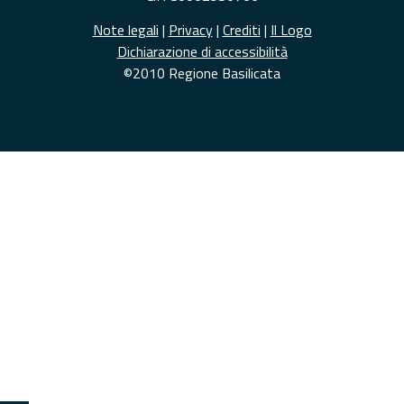
Note legali
|
Privacy
|
Crediti
|
Il Logo
Dichiarazione di accessibilità
©2010 Regione Basilicata