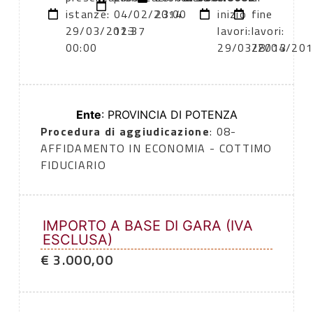
istanze:
04/02/2014
23:00
inizio
fine
29/03/2013
12:37
lavori:
lavori:
00:00
29/03/2013
28/04/20
Ente
: PROVINCIA DI POTENZA
Procedura di aggiudicazione
: 08-
AFFIDAMENTO IN ECONOMIA - COTTIMO
FIDUCIARIO
IMPORTO A BASE DI GARA (IVA
ESCLUSA)
€ 3.000,00