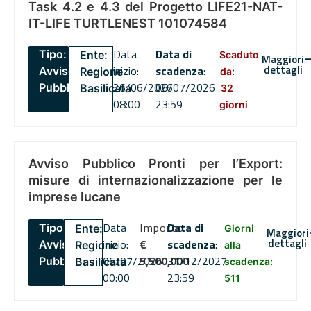
Task 4.2 e 4.3 del Progetto LIFE21-NAT-
IT-LIFE TURTLENEST 101074584
Data
Data di
Tipo:
Ente:
Scaduto
Maggiori
dettagli
inizio:
scadenza
:
Avviso
Regione
da:
26/06/2026
06/07/2026
Pubblico
Basilicata
32
08:00
23:59
giorni
Avviso Pubblico Pronti per l’Export:
misure di internazionalizzazione per le
imprese lucane
Data
Importo
Data di
Tipo:
Ente:
Giorni
Maggiori
dettagli
inizio:
€
scadenza
:
Avviso
Regione
alla
06/07/2026
5,500,000
31/12/2027
Pubblico
Basilicata
scadenza:
00:00
23:59
511