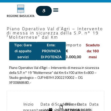
Piano Operativo Val d’Agri – Intervento
di messa in sicurezza della S.P. n° 19
“Moliternese” dal Km
Importo
Tipo: Gare
Ente:
Scaduto
€
di appalto
PROVINCIA
da: 160
3.000,00
servizi
DI POTENZA
mesi
Piano Operativo Val d’Agri – Intervento di messa in sicurezza
della S.P. n° 19 “Moliternese” dal Km 6+700 al Km 6+800 –
Studio geologico – CUP H87H12002270002 – CIG
XF008A868D.-
Inizio
Data di
Scadenza:
CIG:
Numero
Data
Data
presentazione
pubblicazione:
28/03/2013
XF008A868D
atto:
di
di