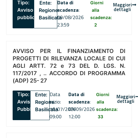
Data di
Tipo:
Ente:
Giorni
Maggiori
dettagli
scadenza
:
Avviso
Regione
alla
09/08/2026
pubblico
Basilicata
scadenza:
23:59
2
AVVISO PER IL FINANZIAMENTO DI
PROGETTI DI RILEVANZA LOCALE DI CUI
AGLI ARTT. 72 e 73 DEL D. LGS. N.
117/2017 , .. ACCORDO DI PROGRAMMA
(ADP) 25- 27
Data
Data di
Tipo:
Ente:
Giorni
Maggiori
dettagli
inizio:
scadenza
:
Avviso
Regione
alla
16/07/2026
09/09/2026
Pubblico
Basilicata
scadenza:
09:00
12:00
33