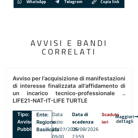
WhatsApp
Telegram
Copia link
AVVISI E BANDI
CORRELATI
Avviso per l’acquisizione di manifestazioni
di interesse finalizzata all’affidamento di
un incarico tecnico-professionale ..
LIFE21-NAT-IT-LIFE TURTLE
Data
Data di
Tipo:
Ente:
Scaduto
Maggiori
dettagli
inizio:
scadenza
:
Avviso
Regione
ieri
22/07/2026
06/08/2026
Pubblico
Basilicata
09:00
23:59