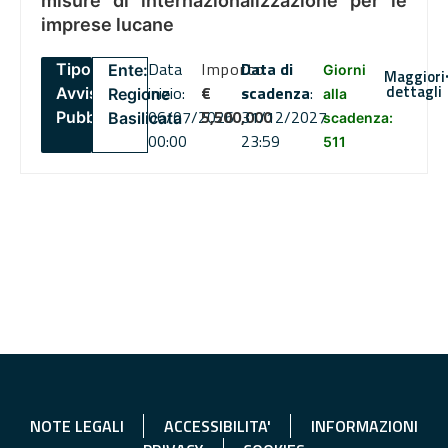
misure di internazionalizzazione per le
imprese lucane
Data
Importo
Data di
Tipo:
Ente:
Giorni
Maggiori
dettagli
inizio:
€
scadenza
:
Avviso
Regione
alla
06/07/2026
5,500,000
31/12/2027
Pubblico
Basilicata
scadenza:
00:00
23:59
511
NOTE LEGALI
ACCESSIBILITA'
INFORMAZIONI