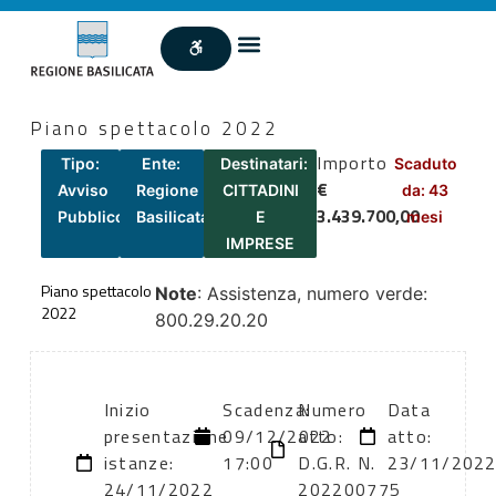
Piano spettacolo 2022
Importo
Tipo:
Ente:
Destinatari:
Scaduto
€
Avviso
Regione
CITTADINI
da: 43
3.439.700,00
Pubblico
Basilicata
E
mesi
IMPRESE
Piano spettacolo
Note
: Assistenza, numero verde:
2022
800.29.20.20
Inizio
Scadenza:
Numero
Data
presentazione
09/12/2022
atto:
atto:
istanze:
17:00
D.G.R. N.
23/11/202
24/11/2022
202200775