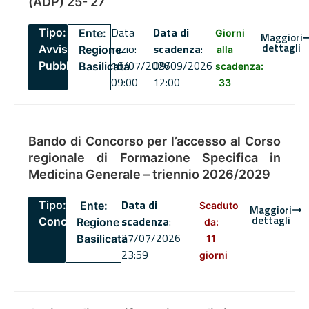
(ADP) 25- 27
Data
Data di
Tipo:
Ente:
Giorni
Maggiori
dettagli
inizio:
scadenza
:
Avviso
Regione
alla
16/07/2026
09/09/2026
Pubblico
Basilicata
scadenza:
09:00
12:00
33
Bando di Concorso per l’accesso al Corso
regionale di Formazione Specifica in
Medicina Generale – triennio 2026/2029
Data di
Tipo:
Ente:
Scaduto
Maggiori
dettagli
scadenza
:
Concorsi
Regione
da:
27/07/2026
Basilicata
11
23:59
giorni