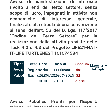
Avviso di manifestazione di interesse
rivolto a enti del terzo settore, senza
scopo di lucro, impegnati in attività non
economiche di interesse generale,
finalizzato alla stipula di una convenzione
ai sensi dell’art. 56 del D. Lgs. 117/2017
“Codice del Terzo Settore” per la
realizzazione delle attività previste nelle
Task 4.2 e 4.3 del Progetto LIFE21-NAT-
IT-LIFE TURTLENEST 101074584
Data
Data di
Tipo:
Ente:
Scaduto
Maggiori
dettagli
inizio:
scadenza
:
Avviso
Regione
da:
26/06/2026
06/07/2026
Pubblico
Basilicata
32
08:00
23:59
giorni
Avviso Pubblico Pronti per l’Export: