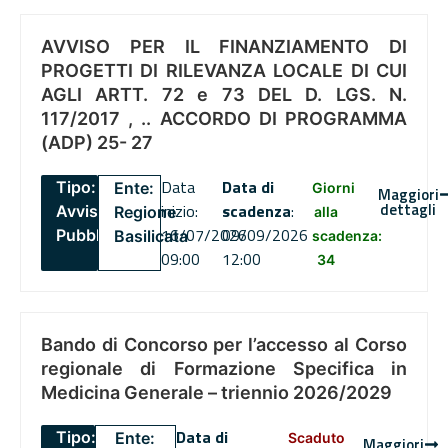
AVVISO PER IL FINANZIAMENTO DI
PROGETTI DI RILEVANZA LOCALE DI CUI
AGLI ARTT. 72 e 73 DEL D. LGS. N.
117/2017 , .. ACCORDO DI PROGRAMMA
(ADP) 25- 27
Data
Data di
Tipo:
Ente:
Giorni
Maggiori
dettagli
inizio:
scadenza
:
Avviso
Regione
alla
16/07/2026
09/09/2026
Pubblico
Basilicata
scadenza:
09:00
12:00
34
Bando di Concorso per l’accesso al Corso
regionale di Formazione Specifica in
Medicina Generale – triennio 2026/2029
Data di
Tipo:
Ente:
Scaduto
Maggiori