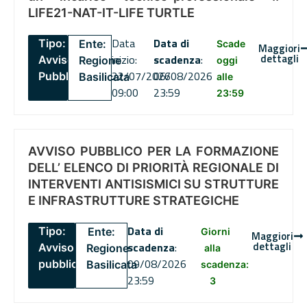
LIFE21-NAT-IT-LIFE TURTLE
Data
Data di
Tipo:
Ente:
Scade
Maggiori
dettagli
inizio:
scadenza
:
Avviso
Regione
oggi
22/07/2026
06/08/2026
Pubblico
Basilicata
alle
09:00
23:59
23:59
AVVISO PUBBLICO PER LA FORMAZIONE
DELL’ ELENCO DI PRIORITÀ REGIONALE DI
INTERVENTI ANTISISMICI SU STRUTTURE
E INFRASTRUTTURE STRATEGICHE
Data di
Tipo:
Ente:
Giorni
Maggiori
dettagli
scadenza
:
Avviso
Regione
alla
09/08/2026
pubblico
Basilicata
scadenza:
23:59
3