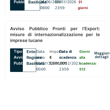
26/06/2026
06/07/2026
Pubblico
Basilicata
31
08:00
23:59
giorni
Avviso Pubblico Pronti per l’Export:
misure di internazionalizzazione per le
imprese lucane
Data
Importo
Data di
Tipo:
Ente:
Giorni
Maggiori
dettagli
inizio:
€
scadenza
:
Avviso
Regione
alla
06/07/2026
5,500,000
31/12/2027
Pubblico
Basilicata
scadenza:
00:00
23:59
512