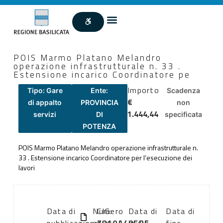
POIS Marmo Platano Melandro
operazione infrastrutturale n. 33 .
Estensione incarico Coordinatore pe
Importo
Tipo: Gare
Ente:
Scadenza
€
di appalto
PROVINCIA
non
1.444,44
servizi
DI
specificata
POTENZA
POIS Marmo Platano Melandro operazione infrastrutturale n.
33 . Estensione incarico Coordinatore per l’esecuzione dei
lavori
Data di
Numero
CIG:
Data di
Data di