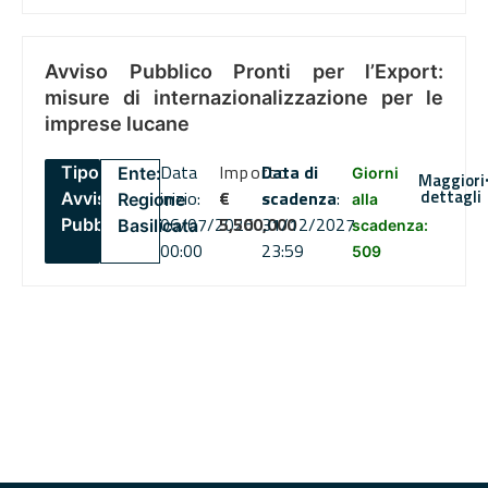
Avviso Pubblico Pronti per l’Export:
misure di internazionalizzazione per le
imprese lucane
Data
Importo
Data di
Tipo:
Ente:
Giorni
Maggiori
dettagli
inizio:
€
scadenza
:
Avviso
Regione
alla
06/07/2026
5,500,000
31/12/2027
Pubblico
Basilicata
scadenza:
00:00
23:59
509