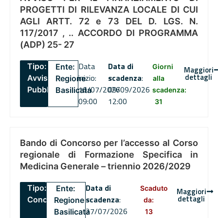
PROGETTI DI RILEVANZA LOCALE DI CUI
AGLI ARTT. 72 e 73 DEL D. LGS. N.
117/2017 , .. ACCORDO DI PROGRAMMA
(ADP) 25- 27
Data
Data di
Tipo:
Ente:
Giorni
Maggiori
dettagli
inizio:
scadenza
:
Avviso
Regione
alla
16/07/2026
09/09/2026
Pubblico
Basilicata
scadenza:
09:00
12:00
31
Bando di Concorso per l’accesso al Corso
regionale di Formazione Specifica in
Medicina Generale – triennio 2026/2029
Data di
Tipo:
Ente:
Scaduto
Maggiori
dettagli
scadenza
:
Concorsi
Regione
da:
27/07/2026
Basilicata
13