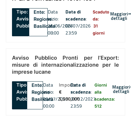
Data
Data di
Tipo:
Ente:
Scaduto
Maggiori
dettagli
inizio:
scadenza
:
Avviso
Regione
da:
26/06/2026
06/07/2026
Pubblico
Basilicata
31
08:00
23:59
giorni
Avviso Pubblico Pronti per l’Export:
misure di internazionalizzazione per le
imprese lucane
Data
Importo
Data di
Tipo:
Ente:
Giorni
Maggiori
dettagli
inizio:
€
scadenza
:
Avviso
Regione
alla
06/07/2026
5,500,000
31/12/2027
Pubblico
Basilicata
scadenza:
00:00
23:59
512