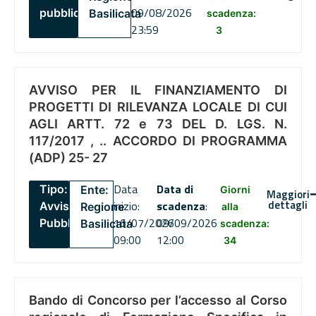
09/08/2026
pubblico
Basilicata
scadenza:
23:59
3
AVVISO PER IL FINANZIAMENTO DI
PROGETTI DI RILEVANZA LOCALE DI CUI
AGLI ARTT. 72 e 73 DEL D. LGS. N.
117/2017 , .. ACCORDO DI PROGRAMMA
(ADP) 25- 27
Data
Data di
Tipo:
Ente:
Giorni
Maggiori
dettagli
inizio:
scadenza
:
Avviso
Regione
alla
16/07/2026
09/09/2026
Pubblico
Basilicata
scadenza:
09:00
12:00
34
Bando di Concorso per l’accesso al Corso