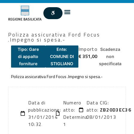
Polizza assicurativa Ford Focus
.Impegno si spesa.-
Importo
Tipo: Gare
Ente:
Scadenza
€ 351,00
di appalto
COMUNE DI
non
forniture
STIGLIANO
specificata
Polizza assicurativa Ford Focus .Impegno si spesa.-
Data di
Numero
Data
CIG:
pubblicazione:
atto:
atto:
ZB20D3EC36
31/01/2014
Determina
08/01/2013
10:32
1