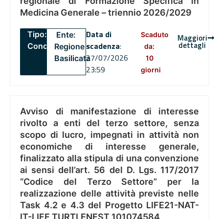
regionale di Formazione Specifica in
Medicina Generale – triennio 2026/2029
Data di
Tipo:
Ente:
Scaduto
Maggiori
dettagli
scadenza
:
Concorsi
Regione
da:
27/07/2026
Basilicata
10
23:59
giorni
Avviso di manifestazione di interesse
rivolto a enti del terzo settore, senza
scopo di lucro, impegnati in attività non
economiche di interesse generale,
finalizzato alla stipula di una convenzione
ai sensi dell’art. 56 del D. Lgs. 117/2017
“Codice del Terzo Settore” per la
realizzazione delle attività previste nelle
Task 4.2 e 4.3 del Progetto LIFE21-NAT-
IT-LIFE TURTLENEST 101074584