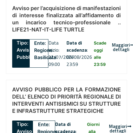
Avviso per l’acquisizione di manifestazioni
di interesse finalizzata all’affidamento di
un incarico tecnico-professionale ..
LIFE21-NAT-IT-LIFE TURTLE
Data
Data di
Tipo:
Ente:
Scade
Maggiori
dettagli
inizio:
scadenza
:
Avviso
Regione
oggi
22/07/2026
06/08/2026
Pubblico
Basilicata
alle
09:00
23:59
23:59
AVVISO PUBBLICO PER LA FORMAZIONE
DELL’ ELENCO DI PRIORITÀ REGIONALE DI
INTERVENTI ANTISISMICI SU STRUTTURE
E INFRASTRUTTURE STRATEGICHE
Data di
Tipo:
Ente:
Giorni
Maggiori
dettagli
scadenza
:
Avviso
Regione
alla