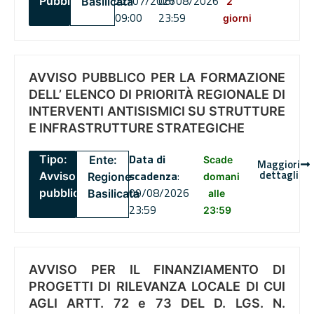
22/07/2026
06/08/2026
Pubblico
Basilicata
2
09:00
23:59
giorni
AVVISO PUBBLICO PER LA FORMAZIONE
DELL’ ELENCO DI PRIORITÀ REGIONALE DI
INTERVENTI ANTISISMICI SU STRUTTURE
E INFRASTRUTTURE STRATEGICHE
Data di
Tipo:
Ente:
Scade
Maggiori
dettagli
scadenza
:
Avviso
Regione
domani
09/08/2026
pubblico
Basilicata
alle
23:59
23:59
AVVISO PER IL FINANZIAMENTO DI
PROGETTI DI RILEVANZA LOCALE DI CUI
AGLI ARTT. 72 e 73 DEL D. LGS. N.