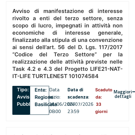
Avviso di manifestazione di interesse
rivolto a enti del terzo settore, senza
scopo di lucro, impegnati in attività non
economiche di interesse generale,
finalizzato alla stipula di una convenzione
ai sensi dell’art. 56 del D. Lgs. 117/2017
“Codice del Terzo Settore” per la
realizzazione delle attività previste nelle
Task 4.2 e 4.3 del Progetto LIFE21-NAT-
IT-LIFE TURTLENEST 101074584
Data
Data di
Tipo:
Ente:
Scaduto
Maggiori
dettagli
inizio:
scadenza
:
Avviso
Regione
da:
26/06/2026
06/07/2026
Pubblico
Basilicata
33
08:00
23:59
giorni