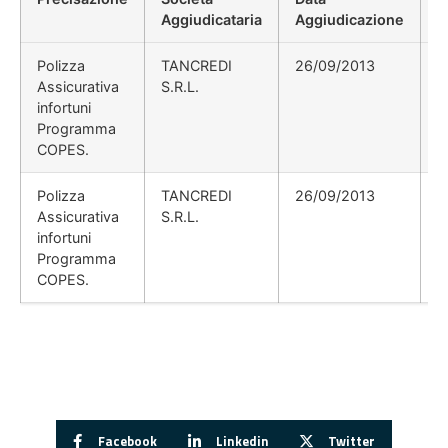
Aggiudicataria
Aggiudicazione
D
Polizza
TANCREDI
26/09/2013
Assicurativa
S.R.L.
infortuni
Programma
COPES.
Polizza
TANCREDI
26/09/2013
Assicurativa
S.R.L.
infortuni
Programma
COPES.
Facebook
Linkedin
Twitter