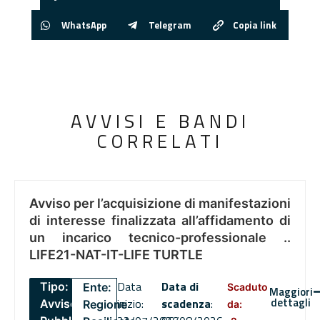
WhatsApp
Telegram
Copia link
AVVISI E BANDI
CORRELATI
Avviso per l’acquisizione di manifestazioni
di interesse finalizzata all’affidamento di
un incarico tecnico-professionale ..
LIFE21-NAT-IT-LIFE TURTLE
Data
Data di
Tipo:
Ente:
Scaduto
Maggiori
dettagli
inizio:
scadenza
:
Avviso
Regione
da: