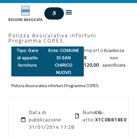
Polizza Assicurativa infortuni
Programma COPES.
Importo
Tipo: Gare
Ente: COMUNE
Scadenza
€
di appalto
DI SAN
non
120,00
forniture
CHIRICO
specificata
NUOVO
Polizza Assicurativa infortuni Programma COPES.
Data di
Numero
CIG:
pubblicazione:
atto:
X1C0B818E0
31/01/2014 17:28