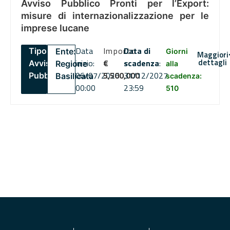
Avviso Pubblico Pronti per l’Export:
misure di internazionalizzazione per le
imprese lucane
Data
Importo
Data di
Tipo:
Ente:
Giorni
Maggiori
dettagli
inizio:
€
scadenza
:
Avviso
Regione
alla
06/07/2026
5,500,000
31/12/2027
Pubblico
Basilicata
scadenza:
00:00
23:59
510