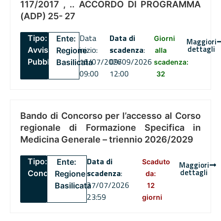
117/2017 , .. ACCORDO DI PROGRAMMA
(ADP) 25- 27
Data
Data di
Tipo:
Ente:
Giorni
Maggiori
dettagli
inizio:
scadenza
:
Avviso
Regione
alla
16/07/2026
09/09/2026
Pubblico
Basilicata
scadenza:
09:00
12:00
32
Bando di Concorso per l’accesso al Corso
regionale di Formazione Specifica in
Medicina Generale – triennio 2026/2029
Data di
Tipo:
Ente:
Scaduto
Maggiori
dettagli
scadenza
:
Concorsi
Regione
da:
27/07/2026
Basilicata
12
23:59
giorni