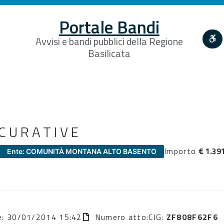
Portale Bandi
Avvisi e bandi pubblici della Regione
Basilicata
ICURATIVE
Importo
€ 1.39
Ente: COMUNITÀ MONTANA ALTO BASENTO
ne: 30/01/2014 15:42
Numero atto:
CIG:
ZF808F62F6