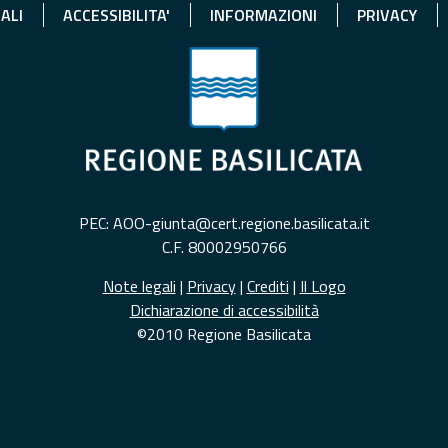
ALI
ACCESSIBILITA'
INFORMAZIONI
PRIVACY
PEC: AOO-giunta@cert.regione.basilicata.it
C.F. 80002950766
Note legali
|
Privacy
|
Crediti
|
Il Logo
Dichiarazione di accessibilità
©2010 Regione Basilicata