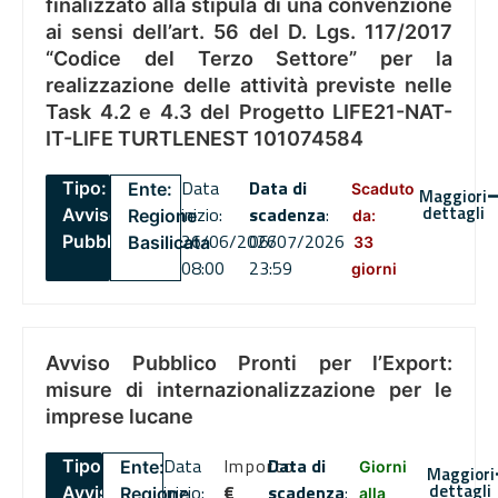
finalizzato alla stipula di una convenzione
ai sensi dell’art. 56 del D. Lgs. 117/2017
“Codice del Terzo Settore” per la
realizzazione delle attività previste nelle
Task 4.2 e 4.3 del Progetto LIFE21-NAT-
IT-LIFE TURTLENEST 101074584
Data
Data di
Tipo:
Ente:
Scaduto
Maggiori
dettagli
inizio:
scadenza
:
Avviso
Regione
da:
26/06/2026
06/07/2026
Pubblico
Basilicata
33
08:00
23:59
giorni
Avviso Pubblico Pronti per l’Export:
misure di internazionalizzazione per le
imprese lucane
Data
Importo
Data di
Tipo:
Ente:
Giorni
Maggiori
dettagli
inizio:
€
scadenza
:
Avviso
Regione
alla