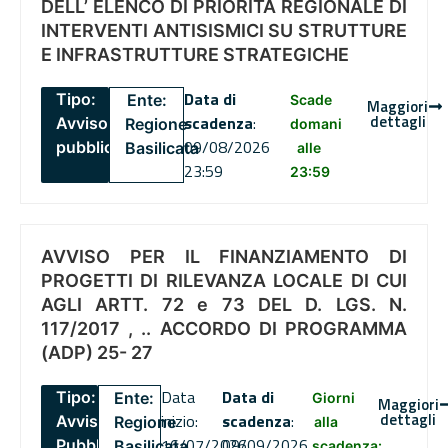
DELL’ ELENCO DI PRIORITÀ REGIONALE DI
INTERVENTI ANTISISMICI SU STRUTTURE
E INFRASTRUTTURE STRATEGICHE
Data di
Tipo:
Ente:
Scade
Maggiori
dettagli
scadenza
:
Avviso
Regione
domani
09/08/2026
pubblico
Basilicata
alle
23:59
23:59
AVVISO PER IL FINANZIAMENTO DI
PROGETTI DI RILEVANZA LOCALE DI CUI
AGLI ARTT. 72 e 73 DEL D. LGS. N.
117/2017 , .. ACCORDO DI PROGRAMMA
(ADP) 25- 27
Data
Data di
Tipo:
Ente:
Giorni
Maggiori
dettagli
inizio:
scadenza
:
Avviso
Regione
alla
16/07/2026
09/09/2026
Pubblico
Basilicata
scadenza: