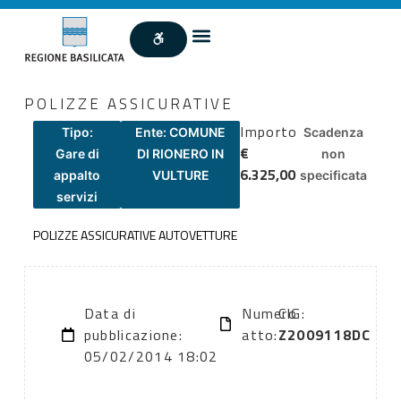
POLIZZE ASSICURATIVE
Importo
Tipo:
Ente: COMUNE
Scadenza
€
Gare di
DI RIONERO IN
non
6.325,00
appalto
VULTURE
specificata
servizi
POLIZZE ASSICURATIVE AUTOVETTURE
Data di
Numero
CIG:
pubblicazione:
atto:
Z2009118DC
05/02/2014 18:02