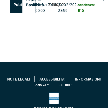
06/07/2026
5,500,000
31/12/2027
Pubblico
Basilicata
scadenza:
00:00
23:59
510
NOTE LEGALI
ACCESSIBILITA'
INFORMAZIONI
PRIVACY
COOKIES