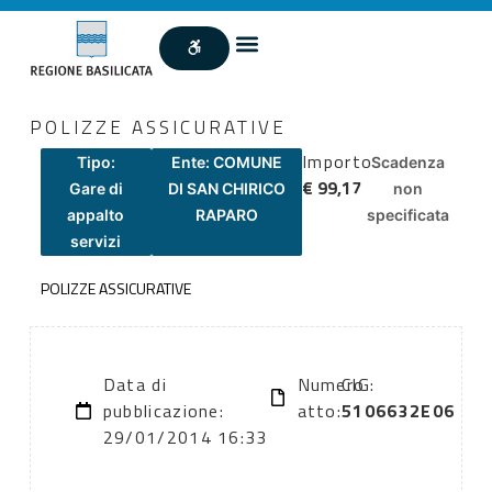
POLIZZE ASSICURATIVE
Importo
Tipo:
Ente: COMUNE
Scadenza
€ 99,17
Gare di
DI SAN CHIRICO
non
appalto
RAPARO
specificata
servizi
POLIZZE ASSICURATIVE
Data di
Numero
CIG:
pubblicazione:
atto:
5106632E06
29/01/2014 16:33