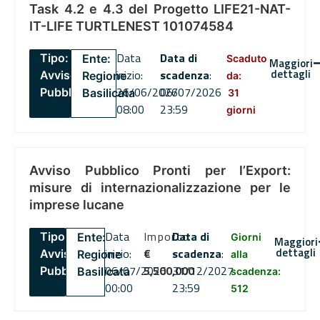
Task 4.2 e 4.3 del Progetto LIFE21-NAT-
IT-LIFE TURTLENEST 101074584
Data
Data di
Tipo:
Ente:
Scaduto
Maggiori
dettagli
inizio:
scadenza
:
Avviso
Regione
da:
26/06/2026
06/07/2026
Pubblico
Basilicata
31
08:00
23:59
giorni
Avviso Pubblico Pronti per l’Export:
misure di internazionalizzazione per le
imprese lucane
Data
Importo
Data di
Tipo:
Ente:
Giorni
Maggiori
dettagli
inizio:
€
scadenza
:
Avviso
Regione
alla
06/07/2026
5,500,000
31/12/2027
Pubblico
Basilicata
scadenza:
00:00
23:59
512