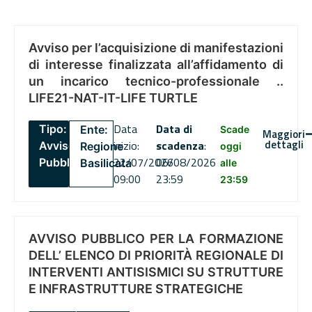
Avviso per l’acquisizione di manifestazioni
di interesse finalizzata all’affidamento di
un incarico tecnico-professionale ..
LIFE21-NAT-IT-LIFE TURTLE
Data
Data di
Tipo:
Ente:
Scade
Maggiori
dettagli
inizio:
scadenza
:
Avviso
Regione
oggi
22/07/2026
06/08/2026
Pubblico
Basilicata
alle
09:00
23:59
23:59
AVVISO PUBBLICO PER LA FORMAZIONE
DELL’ ELENCO DI PRIORITÀ REGIONALE DI
INTERVENTI ANTISISMICI SU STRUTTURE
E INFRASTRUTTURE STRATEGICHE