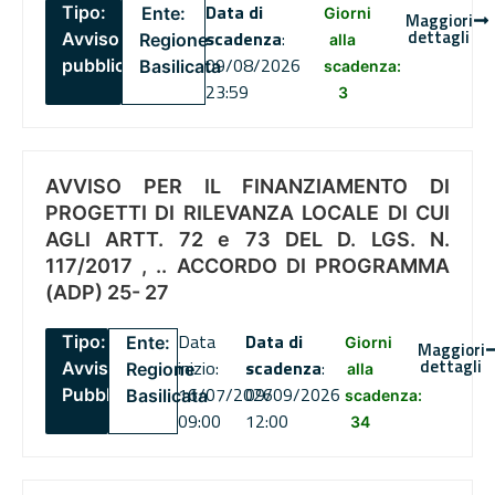
Data di
Tipo:
Ente:
Giorni
Maggiori
dettagli
scadenza
:
Avviso
Regione
alla
09/08/2026
pubblico
Basilicata
scadenza:
23:59
3
AVVISO PER IL FINANZIAMENTO DI
PROGETTI DI RILEVANZA LOCALE DI CUI
AGLI ARTT. 72 e 73 DEL D. LGS. N.
117/2017 , .. ACCORDO DI PROGRAMMA
(ADP) 25- 27
Data
Data di
Tipo:
Ente:
Giorni
Maggiori
dettagli
inizio:
scadenza
:
Avviso
Regione
alla
16/07/2026
09/09/2026
Pubblico
Basilicata
scadenza:
09:00
12:00
34