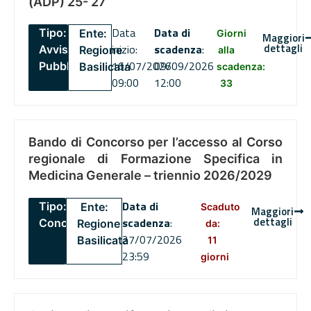
(ADP) 25- 27
Data
Data di
Tipo:
Ente:
Giorni
Maggiori
dettagli
inizio:
scadenza
:
Avviso
Regione
alla
16/07/2026
09/09/2026
Pubblico
Basilicata
scadenza:
09:00
12:00
33
Bando di Concorso per l’accesso al Corso
regionale di Formazione Specifica in
Medicina Generale – triennio 2026/2029
Data di
Tipo:
Ente:
Scaduto
Maggiori
dettagli
scadenza
:
Concorsi
Regione
da:
27/07/2026
Basilicata
11
23:59
giorni