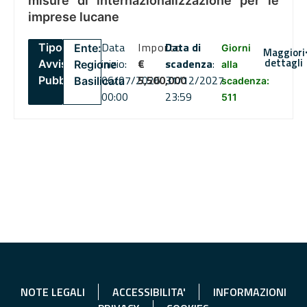
misure di internazionalizzazione per le
imprese lucane
Data
Importo
Data di
Tipo:
Ente:
Giorni
Maggiori
dettagli
inizio:
€
scadenza
:
Avviso
Regione
alla
06/07/2026
5,500,000
31/12/2027
Pubblico
Basilicata
scadenza:
00:00
23:59
511
NOTE LEGALI
ACCESSIBILITA'
INFORMAZIONI