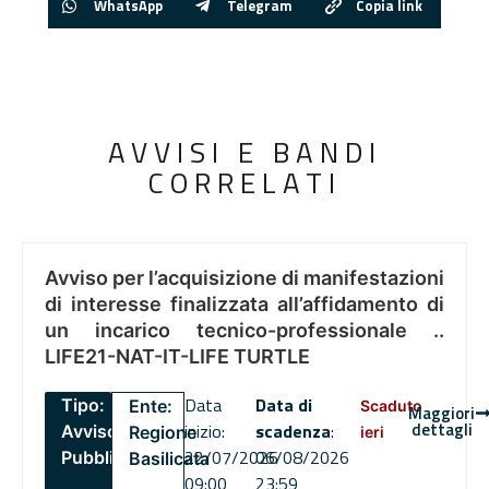
WhatsApp
Telegram
Copia link
AVVISI E BANDI
CORRELATI
Avviso per l’acquisizione di manifestazioni
di interesse finalizzata all’affidamento di
un incarico tecnico-professionale ..
LIFE21-NAT-IT-LIFE TURTLE
Data
Data di
Tipo:
Ente:
Scaduto
Maggiori
dettagli
inizio:
scadenza
:
Avviso
Regione
ieri
22/07/2026
06/08/2026
Pubblico
Basilicata
09:00
23:59