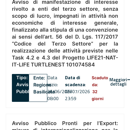
Avviso di manifestazione di interesse
rivolto a enti del terzo settore, senza
scopo di lucro, impegnati in attività non
economiche di interesse generale,
finalizzato alla stipula di una convenzione
ai sensi dell’art. 56 del D. Lgs. 117/2017
“Codice del Terzo Settore” per la
realizzazione delle attività previste nelle
Task 4.2 e 4.3 del Progetto LIFE21-NAT-
IT-LIFE TURTLENEST 101074584
Data
Data di
Tipo:
Ente:
Scaduto
Maggiori
dettagli
inizio:
scadenza
:
Avviso
Regione
da:
26/06/2026
06/07/2026
Pubblico
Basilicata
32
08:00
23:59
giorni
Avviso Pubblico Pronti per l’Export: