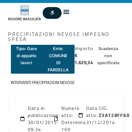
PRECIPITAZIONI NEVOSE IMPEGNO
SPESA
Importo
Tipo: Gare
Ente:
Scadenza
€
di appalto
COMUNE
non
1.639,34
lavori
DI
specificata
FARDELLA
INTERVENTI PRECIPITAZIONI NEVOSE
Data di
Numero
Data
CIG:
pubblicazione:
atto:
atto:
Z3A128FF60
30/01/2015
Determina
31/12/2014
09:34
169