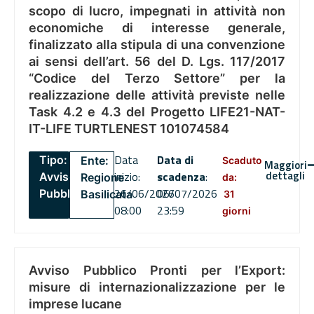
scopo di lucro, impegnati in attività non
economiche di interesse generale,
finalizzato alla stipula di una convenzione
ai sensi dell’art. 56 del D. Lgs. 117/2017
“Codice del Terzo Settore” per la
realizzazione delle attività previste nelle
Task 4.2 e 4.3 del Progetto LIFE21-NAT-
IT-LIFE TURTLENEST 101074584
Data
Data di
Tipo:
Ente:
Scaduto
Maggiori
dettagli
inizio:
scadenza
:
Avviso
Regione
da:
26/06/2026
06/07/2026
Pubblico
Basilicata
31
08:00
23:59
giorni
Avviso Pubblico Pronti per l’Export:
misure di internazionalizzazione per le
imprese lucane