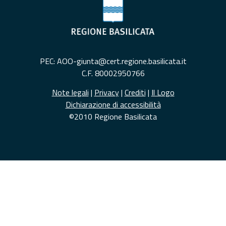
PEC: AOO-giunta@cert.regione.basilicata.it
C.F. 80002950766
Note legali
|
Privacy
|
Crediti
|
Il Logo
Dichiarazione di accessibilità
©2010 Regione Basilicata