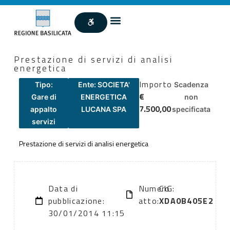
Prestazione di servizi di analisi
energetica
Importo
Tipo:
Ente: SOCIETA'
Scadenza
€
Gare di
ENERGETICA
non
7.500,00
appalto
LUCANA SPA
specificata
servizi
Prestazione di servizi di analisi energetica
Data di
Numero
CIG:
pubblicazione:
atto:
XDA0B405E2
30/01/2014 11:15