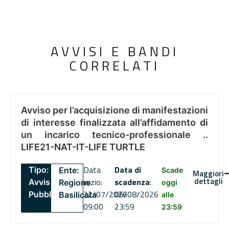
AVVISI E BANDI
CORRELATI
Avviso per l’acquisizione di manifestazioni
di interesse finalizzata all’affidamento di
un incarico tecnico-professionale ..
LIFE21-NAT-IT-LIFE TURTLE
Data
Data di
Tipo:
Ente:
Scade
Maggiori
dettagli
inizio:
scadenza
:
Avviso
Regione
oggi
22/07/2026
06/08/2026
Pubblico
Basilicata
alle
09:00
23:59
23:59