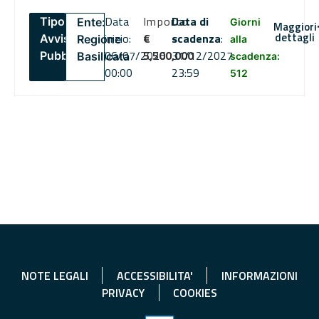
Data
Importo
Data di
Tipo:
Ente:
Giorni
Maggiori
dettagli
inizio:
€
scadenza
:
Avviso
Regione
alla
06/07/2026
5,500,000
31/12/2027
Pubblico
Basilicata
scadenza:
00:00
23:59
512
NOTE LEGALI
ACCESSIBILITA'
INFORMAZIONI
PRIVACY
COOKIES