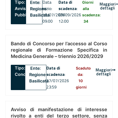
Data
Data di
Tipo:
Ente:
Giorni
Maggiori
dettagli
inizio:
scadenza
:
Avviso
Regione
alla
16/07/2026
09/09/2026
Pubblico
Basilicata
scadenza:
09:00
12:00
34
Bando di Concorso per l’accesso al Corso
regionale di Formazione Specifica in
Medicina Generale – triennio 2026/2029
Data di
Tipo:
Ente:
Scaduto
Maggiori
dettagli
scadenza
:
Concorsi
Regione
da:
27/07/2026
Basilicata
10
23:59
giorni
Avviso di manifestazione di interesse
rivolto a enti del terzo settore, senza