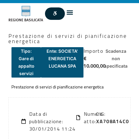
Prestazione di servizi di pianificazione
energetica
Importo
Tipo:
Ente: SOCIETA'
Scadenza
€
Gare di
ENERGETICA
non
10.000,00
appalto
LUCANA SPA
specificata
servizi
Prestazione di servizi di pianificazione energetica
Data di
Numero
CIG:
pubblicazione:
atto:
XA708A14C0
30/01/2014 11:24