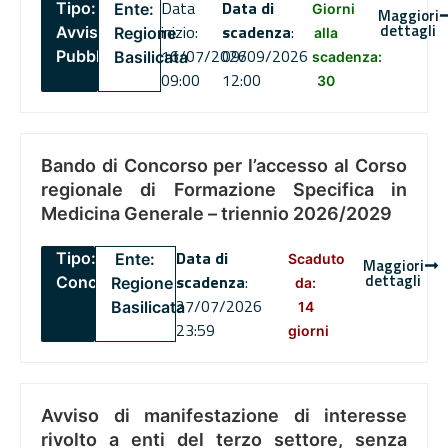
Data
Data di
Tipo:
Ente:
Giorni
Maggiori
dettagli
inizio:
scadenza
:
Avviso
Regione
alla
16/07/2026
09/09/2026
Pubblico
Basilicata
scadenza:
09:00
12:00
30
Bando di Concorso per l’accesso al Corso
regionale di Formazione Specifica in
Medicina Generale – triennio 2026/2029
Data di
Tipo:
Ente:
Scaduto
Maggiori
dettagli
scadenza
:
Concorsi
Regione
da:
27/07/2026
Basilicata
14
23:59
giorni
Avviso di manifestazione di interesse
rivolto a enti del terzo settore, senza