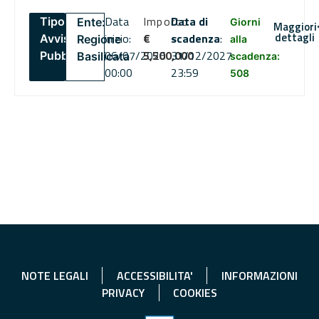
Data
Importo
Data di
Tipo:
Ente:
Giorni
Maggiori
dettagli
inizio:
€
scadenza
:
Avviso
Regione
alla
06/07/2026
5,500,000
31/12/2027
Pubblico
Basilicata
scadenza:
00:00
23:59
508
NOTE LEGALI
ACCESSIBILITA'
INFORMAZIONI
PRIVACY
COOKIES