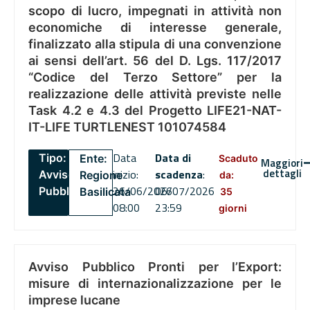
scopo di lucro, impegnati in attività non
economiche di interesse generale,
finalizzato alla stipula di una convenzione
ai sensi dell’art. 56 del D. Lgs. 117/2017
“Codice del Terzo Settore” per la
realizzazione delle attività previste nelle
Task 4.2 e 4.3 del Progetto LIFE21-NAT-
IT-LIFE TURTLENEST 101074584
Data
Data di
Tipo:
Ente:
Scaduto
Maggiori
dettagli
inizio:
scadenza
:
Avviso
Regione
da:
26/06/2026
06/07/2026
Pubblico
Basilicata
35
08:00
23:59
giorni
Avviso Pubblico Pronti per l’Export:
misure di internazionalizzazione per le
imprese lucane