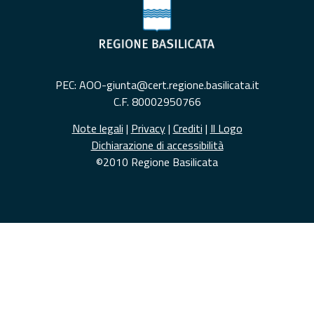
PEC: AOO-giunta@cert.regione.basilicata.it
C.F. 80002950766
Note legali
|
Privacy
|
Crediti
|
Il Logo
Dichiarazione di accessibilità
©2010 Regione Basilicata