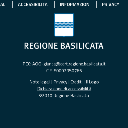
ALI
ACCESSIBILITA'
INFORMAZIONI
PRIVACY
PEC: AOO-giunta@cert.regione.basilicata.it
C.F. 80002950766
Note legali
|
Privacy
|
Crediti
|
Il Logo
Dichiarazione di accessibilità
©2010 Regione Basilicata