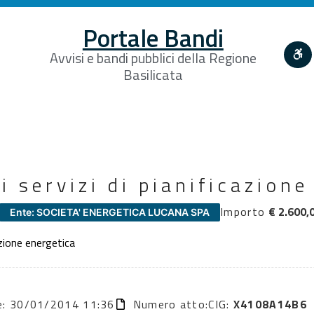
Portale Bandi
Avvisi e bandi pubblici della Regione
Basilicata
i servizi di pianificazione
Importo
€ 2.600,
Ente: SOCIETA' ENERGETICA LUCANA SPA
azione energetica
ne: 30/01/2014 11:36
Numero atto:
CIG:
X4108A14B6