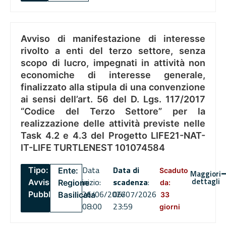
Avviso di manifestazione di interesse
rivolto a enti del terzo settore, senza
scopo di lucro, impegnati in attività non
economiche di interesse generale,
finalizzato alla stipula di una convenzione
ai sensi dell’art. 56 del D. Lgs. 117/2017
“Codice del Terzo Settore” per la
realizzazione delle attività previste nelle
Task 4.2 e 4.3 del Progetto LIFE21-NAT-
IT-LIFE TURTLENEST 101074584
Data
Data di
Tipo:
Ente:
Scaduto
Maggiori
dettagli
inizio:
scadenza
:
Avviso
Regione
da:
26/06/2026
06/07/2026
Pubblico
Basilicata
33
08:00
23:59
giorni