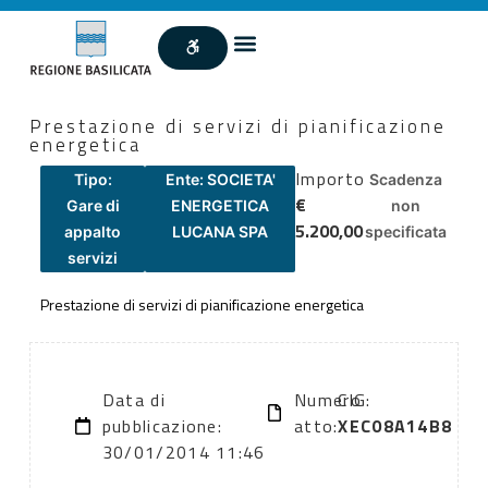
Prestazione di servizi di pianificazione
energetica
Importo
Tipo:
Ente: SOCIETA'
Scadenza
€
Gare di
ENERGETICA
non
5.200,00
appalto
LUCANA SPA
specificata
servizi
Prestazione di servizi di pianificazione energetica
Data di
Numero
CIG:
pubblicazione:
atto:
XEC08A14B8
30/01/2014 11:46