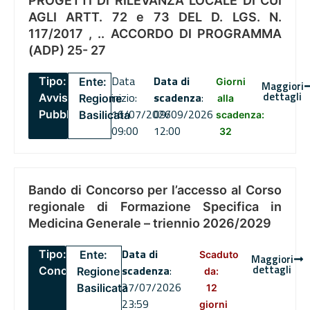
PROGETTI DI RILEVANZA LOCALE DI CUI
AGLI ARTT. 72 e 73 DEL D. LGS. N.
117/2017 , .. ACCORDO DI PROGRAMMA
(ADP) 25- 27
Data
Data di
Tipo:
Ente:
Giorni
Maggiori
dettagli
inizio:
scadenza
:
Avviso
Regione
alla
16/07/2026
09/09/2026
Pubblico
Basilicata
scadenza:
09:00
12:00
32
Bando di Concorso per l’accesso al Corso
regionale di Formazione Specifica in
Medicina Generale – triennio 2026/2029
Data di
Tipo:
Ente:
Scaduto
Maggiori
dettagli
scadenza
:
Concorsi
Regione
da:
27/07/2026
Basilicata
12
23:59
giorni