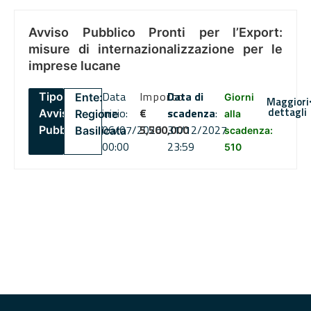
Avviso Pubblico Pronti per l’Export:
misure di internazionalizzazione per le
imprese lucane
Data
Importo
Data di
Tipo:
Ente:
Giorni
Maggiori
dettagli
inizio:
€
scadenza
:
Avviso
Regione
alla
06/07/2026
5,500,000
31/12/2027
Pubblico
Basilicata
scadenza:
00:00
23:59
510