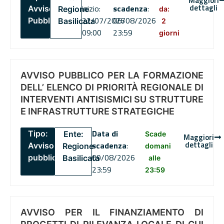
Maggiori
dettagli
inizio:
scadenza
:
Avviso
Regione
da:
22/07/2026
06/08/2026
Pubblico
Basilicata
2
09:00
23:59
giorni
AVVISO PUBBLICO PER LA FORMAZIONE
DELL’ ELENCO DI PRIORITÀ REGIONALE DI
INTERVENTI ANTISISMICI SU STRUTTURE
E INFRASTRUTTURE STRATEGICHE
Data di
Tipo:
Ente:
Scade
Maggiori
dettagli
scadenza
:
Avviso
Regione
domani
09/08/2026
pubblico
Basilicata
alle
23:59
23:59
AVVISO PER IL FINANZIAMENTO DI