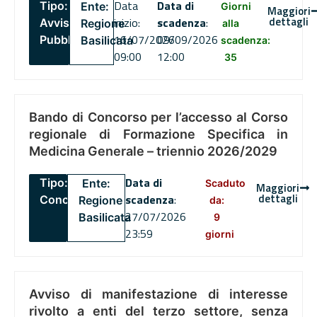
Data
Data di
Tipo:
Ente:
Giorni
Maggiori
dettagli
inizio:
scadenza
:
Avviso
Regione
alla
16/07/2026
09/09/2026
Pubblico
Basilicata
scadenza:
09:00
12:00
35
Bando di Concorso per l’accesso al Corso
regionale di Formazione Specifica in
Medicina Generale – triennio 2026/2029
Data di
Tipo:
Ente:
Scaduto
Maggiori
dettagli
scadenza
:
Concorsi
Regione
da:
27/07/2026
Basilicata
9
23:59
giorni
Avviso di manifestazione di interesse
rivolto a enti del terzo settore, senza