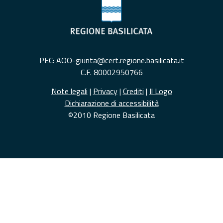
PEC: AOO-giunta@cert.regione.basilicata.it
C.F. 80002950766
Note legali
|
Privacy
|
Crediti
|
Il Logo
Dichiarazione di accessibilità
©2010 Regione Basilicata