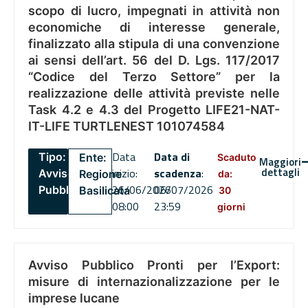
scopo di lucro, impegnati in attività non
economiche di interesse generale,
finalizzato alla stipula di una convenzione
ai sensi dell’art. 56 del D. Lgs. 117/2017
“Codice del Terzo Settore” per la
realizzazione delle attività previste nelle
Task 4.2 e 4.3 del Progetto LIFE21-NAT-
IT-LIFE TURTLENEST 101074584
Data
Data di
Tipo:
Ente:
Scaduto
Maggiori
dettagli
inizio:
scadenza
:
Avviso
Regione
da:
26/06/2026
06/07/2026
Pubblico
Basilicata
30
08:00
23:59
giorni
Avviso Pubblico Pronti per l’Export:
misure di internazionalizzazione per le
imprese lucane