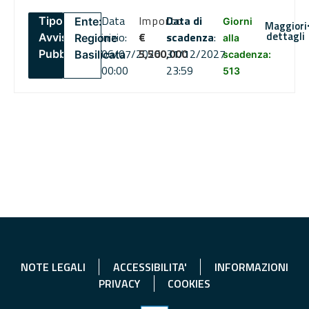
Data
Importo
Data di
Tipo:
Ente:
Giorni
Maggiori
dettagli
inizio:
€
scadenza
:
Avviso
Regione
alla
06/07/2026
5,500,000
31/12/2027
Pubblico
Basilicata
scadenza:
00:00
23:59
513
NOTE LEGALI
ACCESSIBILITA'
INFORMAZIONI
PRIVACY
COOKIES