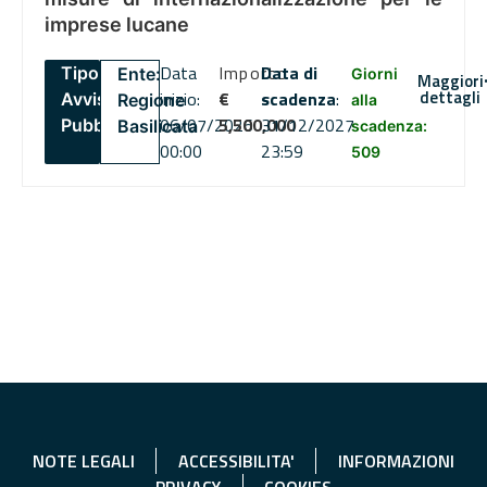
imprese lucane
Data
Importo
Data di
Tipo:
Ente:
Giorni
Maggiori
dettagli
inizio:
€
scadenza
:
Avviso
Regione
alla
06/07/2026
5,500,000
31/12/2027
Pubblico
Basilicata
scadenza:
00:00
23:59
509
NOTE LEGALI
ACCESSIBILITA'
INFORMAZIONI