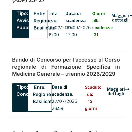
(ADP) 25- 27
Data
Data di
Tipo:
Ente:
Giorni
Maggiori
dettagli
inizio:
scadenza
:
Avviso
Regione
alla
16/07/2026
09/09/2026
Pubblico
Basilicata
scadenza:
09:00
12:00
31
Bando di Concorso per l’accesso al Corso
regionale di Formazione Specifica in
Medicina Generale – triennio 2026/2029
Data di
Tipo:
Ente:
Scaduto
Maggiori
dettagli
scadenza
:
Concorsi
Regione
da:
27/07/2026
Basilicata
13
23:59
giorni