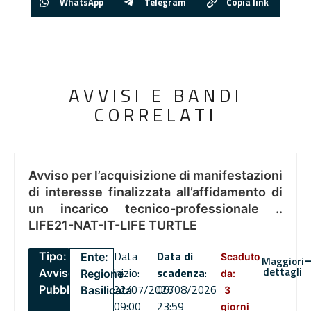
WhatsApp
Telegram
Copia link
AVVISI E BANDI
CORRELATI
Avviso per l’acquisizione di manifestazioni
di interesse finalizzata all’affidamento di
un incarico tecnico-professionale ..
LIFE21-NAT-IT-LIFE TURTLE
Data
Data di
Tipo:
Ente:
Scaduto
Maggiori
dettagli
inizio:
scadenza
:
Avviso
Regione
da:
22/07/2026
06/08/2026
Pubblico
Basilicata
3
09:00
23:59
giorni