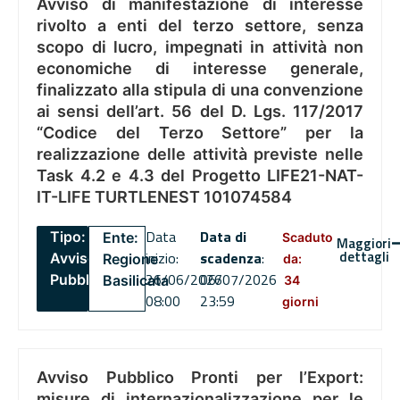
Avviso di manifestazione di interesse
rivolto a enti del terzo settore, senza
scopo di lucro, impegnati in attività non
economiche di interesse generale,
finalizzato alla stipula di una convenzione
ai sensi dell’art. 56 del D. Lgs. 117/2017
“Codice del Terzo Settore” per la
realizzazione delle attività previste nelle
Task 4.2 e 4.3 del Progetto LIFE21-NAT-
IT-LIFE TURTLENEST 101074584
Data
Data di
Tipo:
Ente:
Scaduto
Maggiori
dettagli
inizio:
scadenza
:
Avviso
Regione
da:
26/06/2026
06/07/2026
Pubblico
Basilicata
34
08:00
23:59
giorni
Avviso Pubblico Pronti per l’Export:
misure di internazionalizzazione per le