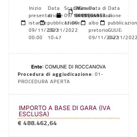
Inizio
Data
Scadenza:
CIG:
Numero
Data di
Data
presentazione
di
09/12/2022
9469164953
atto:
pubblicazione
di
istanze:
pubblicazione:
11:00
albo
pubblicazio
09/11/2022
09/11/2022
pretorio:
GUUE:
00:00
10:47
09/11/2022
04/11/202
Ente
: COMUNE DI ROCCANOVA
Procedura di aggiudicazione
: 01-
PROCEDURA APERTA
IMPORTO A BASE DI GARA (IVA
ESCLUSA)
€ 488.462,64