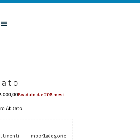
cato
2.000,00
Scaduto da: 208 mesi
tro Abitato
attinenti
Importo
Categorie