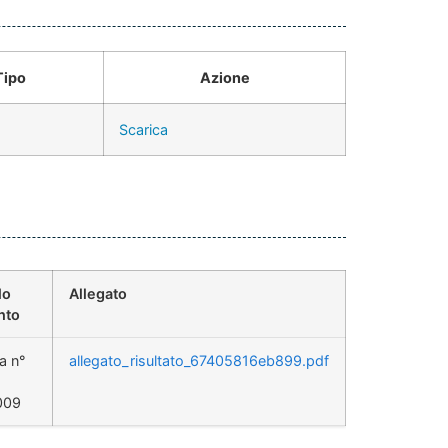
Tipo
Azione
Scarica
lo
Allegato
nto
a n°
allegato_risultato_67405816eb899.pdf
009