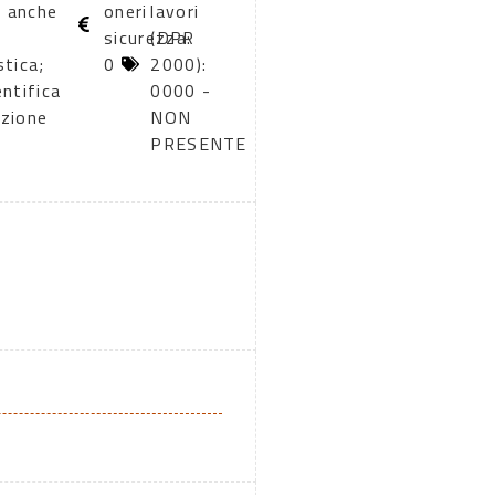
, anche
oneri
lavori
sicurezza:
(DPR
stica;
0
2000):
entifica
0000 -
azione
NON
PRESENTE