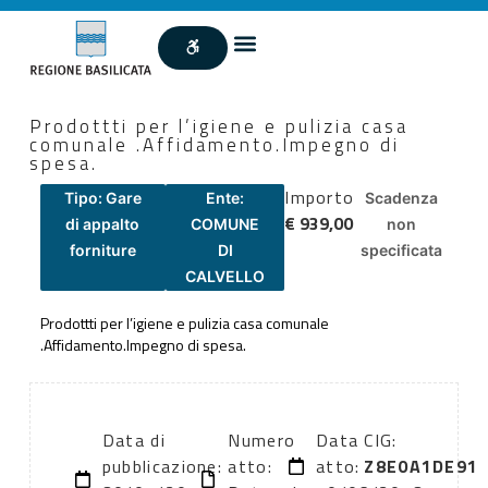
Prodottti per l’igiene e pulizia casa
comunale .Affidamento.Impegno di
spesa.
Importo
Tipo: Gare
Ente:
Scadenza
€ 939,00
di appalto
COMUNE
non
forniture
DI
specificata
CALVELLO
Prodottti per l’igiene e pulizia casa comunale
.Affidamento.Impegno di spesa.
Data di
Numero
Data
CIG:
pubblicazione:
atto:
atto:
Z8E0A1DE91