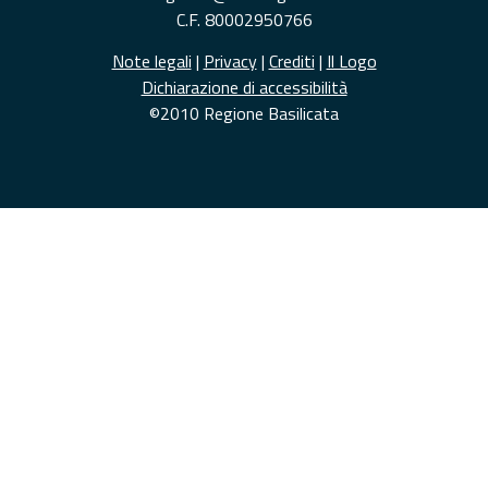
C.F. 80002950766
Note legali
|
Privacy
|
Crediti
|
Il Logo
Dichiarazione di accessibilità
©2010 Regione Basilicata