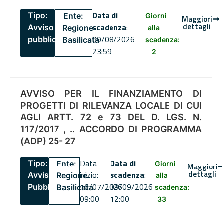
Data di
Tipo:
Ente:
Giorni
Maggiori
dettagli
scadenza
:
Avviso
Regione
alla
09/08/2026
pubblico
Basilicata
scadenza:
23:59
2
AVVISO PER IL FINANZIAMENTO DI
PROGETTI DI RILEVANZA LOCALE DI CUI
AGLI ARTT. 72 e 73 DEL D. LGS. N.
117/2017 , .. ACCORDO DI PROGRAMMA
(ADP) 25- 27
Data
Data di
Tipo:
Ente:
Giorni
Maggiori
dettagli
inizio:
scadenza
:
Avviso
Regione
alla
16/07/2026
09/09/2026
Pubblico
Basilicata
scadenza:
09:00
12:00
33