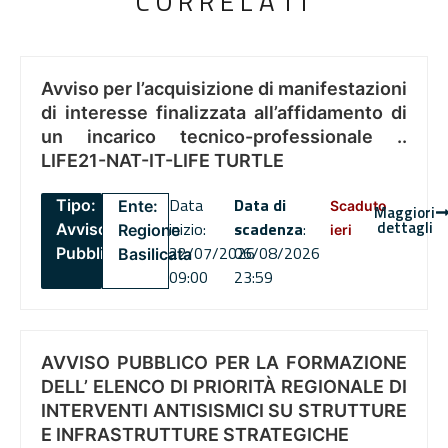
CORRELATI
Avviso per l’acquisizione di manifestazioni
di interesse finalizzata all’affidamento di
un incarico tecnico-professionale ..
LIFE21-NAT-IT-LIFE TURTLE
Data
Data di
Tipo:
Ente:
Scaduto
Maggiori
dettagli
inizio:
scadenza
:
Avviso
Regione
ieri
22/07/2026
06/08/2026
Pubblico
Basilicata
09:00
23:59
AVVISO PUBBLICO PER LA FORMAZIONE
DELL’ ELENCO DI PRIORITÀ REGIONALE DI
INTERVENTI ANTISISMICI SU STRUTTURE
E INFRASTRUTTURE STRATEGICHE