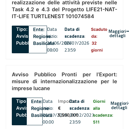
realizzazione delle attività previste nelle
Task 4.2 e 4.3 del Progetto LIFE21-NAT-
IT-LIFE TURTLENEST 101074584
Data
Data di
Tipo:
Ente:
Scaduto
Maggiori
dettagli
inizio:
scadenza
:
Avviso
Regione
da:
26/06/2026
06/07/2026
Pubblico
Basilicata
32
08:00
23:59
giorni
Avviso Pubblico Pronti per l’Export:
misure di internazionalizzazione per le
imprese lucane
Data
Importo
Data di
Tipo:
Ente:
Giorni
Maggiori
dettagli
inizio:
€
scadenza
:
Avviso
Regione
alla
06/07/2026
5,500,000
31/12/2027
Pubblico
Basilicata
scadenza:
00:00
23:59
511