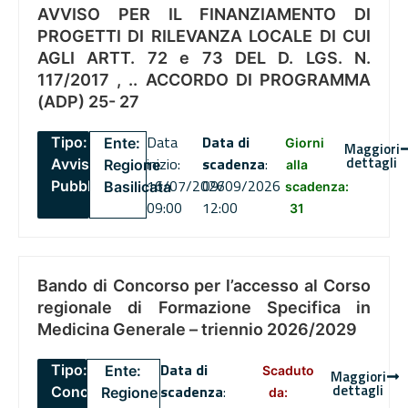
AVVISO PER IL FINANZIAMENTO DI
PROGETTI DI RILEVANZA LOCALE DI CUI
AGLI ARTT. 72 e 73 DEL D. LGS. N.
117/2017 , .. ACCORDO DI PROGRAMMA
(ADP) 25- 27
Data
Data di
Tipo:
Ente:
Giorni
Maggiori
dettagli
inizio:
scadenza
:
Avviso
Regione
alla
16/07/2026
09/09/2026
Pubblico
Basilicata
scadenza:
09:00
12:00
31
Bando di Concorso per l’accesso al Corso
regionale di Formazione Specifica in
Medicina Generale – triennio 2026/2029
Data di
Tipo:
Ente:
Scaduto
Maggiori
dettagli
scadenza
:
Concorsi
Regione
da: