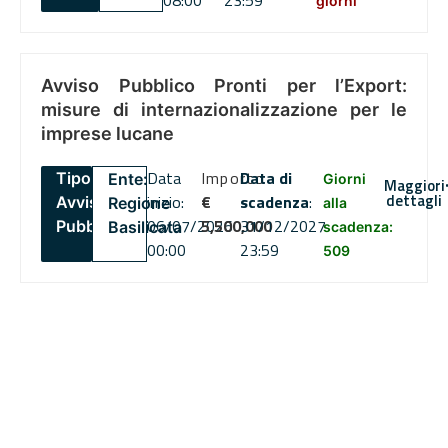
08:00
23:59
giorni
Avviso Pubblico Pronti per l’Export:
misure di internazionalizzazione per le
imprese lucane
Data
Importo
Data di
Tipo:
Ente:
Giorni
Maggiori
dettagli
inizio:
€
scadenza
:
Avviso
Regione
alla
06/07/2026
5,500,000
31/12/2027
Pubblico
Basilicata
scadenza:
00:00
23:59
509