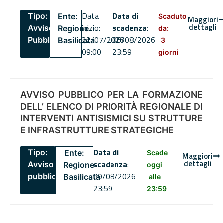
Data
Data di
Tipo:
Ente:
Scaduto
Maggiori
dettagli
inizio:
scadenza
:
Avviso
Regione
da:
22/07/2026
06/08/2026
Pubblico
Basilicata
3
09:00
23:59
giorni
AVVISO PUBBLICO PER LA FORMAZIONE
DELL’ ELENCO DI PRIORITÀ REGIONALE DI
INTERVENTI ANTISISMICI SU STRUTTURE
E INFRASTRUTTURE STRATEGICHE
Data di
Tipo:
Ente:
Scade
Maggiori
dettagli
scadenza
:
Avviso
Regione
oggi
09/08/2026
pubblico
Basilicata
alle
23:59
23:59