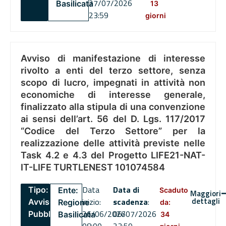
27/07/2026
Basilicata
13
23:59
giorni
Avviso di manifestazione di interesse
rivolto a enti del terzo settore, senza
scopo di lucro, impegnati in attività non
economiche di interesse generale,
finalizzato alla stipula di una convenzione
ai sensi dell’art. 56 del D. Lgs. 117/2017
“Codice del Terzo Settore” per la
realizzazione delle attività previste nelle
Task 4.2 e 4.3 del Progetto LIFE21-NAT-
IT-LIFE TURTLENEST 101074584
Data
Data di
Tipo:
Ente:
Scaduto
Maggiori
dettagli
inizio:
scadenza
:
Avviso
Regione
da:
26/06/2026
06/07/2026
Pubblico
Basilicata
34