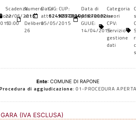
Scadenza:
Numero
Data
CIG:
CUP:
Data di
Categoria
zione:
22/06/2015
atto:
atto:
6249297B04
H53D14001670002
pubblicazione
lavori
2015
10:00
Delibera
05/05/2015
GUUE:
CPV:
26
14/04/2015
Servizio
gestione
r
dati
c
Ente
: COMUNE DI RAPONE
Procedura di aggiudicazione
: 01-PROCEDURA APERT
 GARA (IVA ESCLUSA)