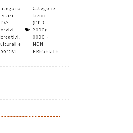
Categoria
Categorie
servizi
lavori
CPV:
(DPR
Servizi
2000):
icreativi,
0000 -
ulturali e
NON
sportivi
PRESENTE
A