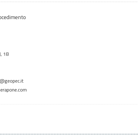
rocedimento
, 18
o@geopec.it
nerapone.com