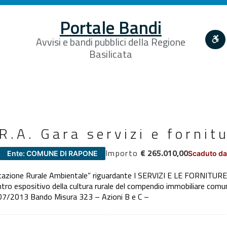
Portale Bandi
Avvisi e bandi pubblici della Regione
Basilicata
R.A. Gara servizi e fornit
Importo
€ 265.010,00
Ente: COMUNE DI RAPONE
Scaduto da
azione Rurale Ambientale” riguardante I SERVIZI E LE FORNITURE
ntro espositivo della cultura rurale del compendio immobiliare comun
07/2013 Bando Misura 323 – Azioni B e C –