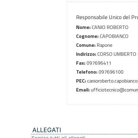
Responsabile Unico del P
Nome:
CANIO ROBERTO
Cognome:
CAPOBIANCO
Comune:
Rapone
Indirizzo:
CORSO UMBERTO I
Fax:
097696411
Telefono:
097696100
PEC:
canioroberto.capobianc
Email:
ufficiotecnico@comu
ALLEGATI