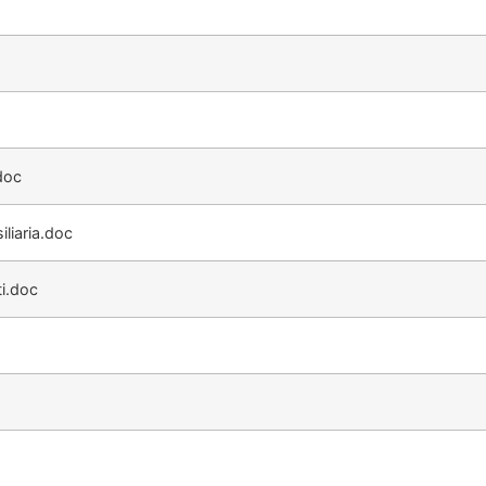
doc
liaria.doc
i.doc