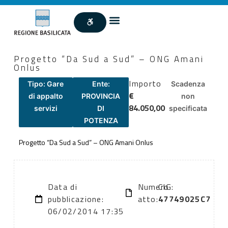
Progetto “Da Sud a Sud” – ONG Amani
Onlus
Importo
Tipo: Gare
Ente:
Scadenza
€
di appalto
PROVINCIA
non
84.050,00
servizi
DI
specificata
POTENZA
Progetto “Da Sud a Sud” – ONG Amani Onlus
Data di
Numero
CIG:
pubblicazione:
atto:
47749025C7
06/02/2014 17:35