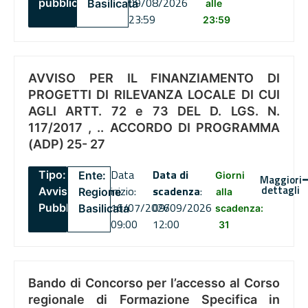
09/08/2026
pubblico
Basilicata
alle
23:59
23:59
AVVISO PER IL FINANZIAMENTO DI
PROGETTI DI RILEVANZA LOCALE DI CUI
AGLI ARTT. 72 e 73 DEL D. LGS. N.
117/2017 , .. ACCORDO DI PROGRAMMA
(ADP) 25- 27
Data
Data di
Tipo:
Ente:
Giorni
Maggiori
dettagli
inizio:
scadenza
:
Avviso
Regione
alla
16/07/2026
09/09/2026
Pubblico
Basilicata
scadenza:
09:00
12:00
31
Bando di Concorso per l’accesso al Corso
regionale di Formazione Specifica in