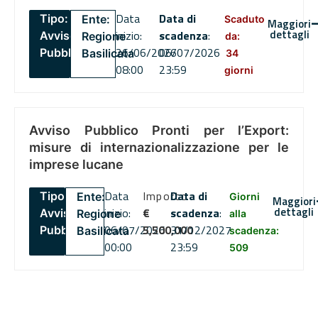
Data
Data di
Tipo:
Ente:
Scaduto
Maggiori
dettagli
inizio:
scadenza
:
Avviso
Regione
da:
26/06/2026
06/07/2026
Pubblico
Basilicata
34
08:00
23:59
giorni
Avviso Pubblico Pronti per l’Export:
misure di internazionalizzazione per le
imprese lucane
Data
Importo
Data di
Tipo:
Ente:
Giorni
Maggiori
dettagli
inizio:
€
scadenza
:
Avviso
Regione
alla
06/07/2026
5,500,000
31/12/2027
Pubblico
Basilicata
scadenza:
00:00
23:59
509