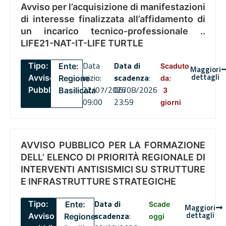
Avviso per l’acquisizione di manifestazioni
di interesse finalizzata all’affidamento di
un incarico tecnico-professionale ..
LIFE21-NAT-IT-LIFE TURTLE
Data
Data di
Tipo:
Ente:
Scaduto
Maggiori
dettagli
inizio:
scadenza
:
Avviso
Regione
da:
22/07/2026
06/08/2026
Pubblico
Basilicata
3
09:00
23:59
giorni
AVVISO PUBBLICO PER LA FORMAZIONE
DELL’ ELENCO DI PRIORITÀ REGIONALE DI
INTERVENTI ANTISISMICI SU STRUTTURE
E INFRASTRUTTURE STRATEGICHE
Data di
Tipo:
Ente:
Scade
Maggiori
dettagli
scadenza
:
Avviso
Regione
oggi