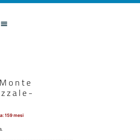
à Monte
azzale-
a: 159 mesi
a.