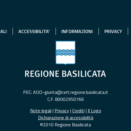
ALI
ACCESSIBILITA'
INFORMAZIONI
PRIVACY
PEC: AOO-giunta@cert.regione.basilicata.it
C.F. 80002950766
Note legali
|
Privacy
|
Crediti
|
Il Logo
Dichiarazione di accessibilità
©2010 Regione Basilicata