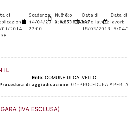
ta di
Scadenza:
Numero
CIG:
Data di
Data di
bblicazione:
14/04/2013
atto:
49538942A7
inizio lavori:
lavori:
/01/2014
22:00
18/03/2013
15/04/
:38
NTE
Ente
: COMUNE DI CALVELLO
Procedura di aggiudicazione
: 01-PROCEDURA APERT
 GARA (IVA ESCLUSA)