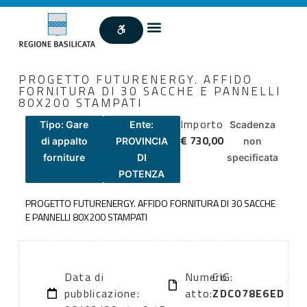
PROGETTO FUTURENERGY. AFFIDO
FORNITURA DI 30 SACCHE E PANNELLI
80X200 STAMPATI
Importo
Tipo: Gare
Ente:
Scadenza
€ 730,00
di appalto
PROVINCIA
non
forniture
DI
specificata
POTENZA
PROGETTO FUTURENERGY. AFFIDO FORNITURA DI 30 SACCHE
E PANNELLI 80X200 STAMPATI
Data di
Numero
CIG:
pubblicazione:
atto:
ZDC078E6ED