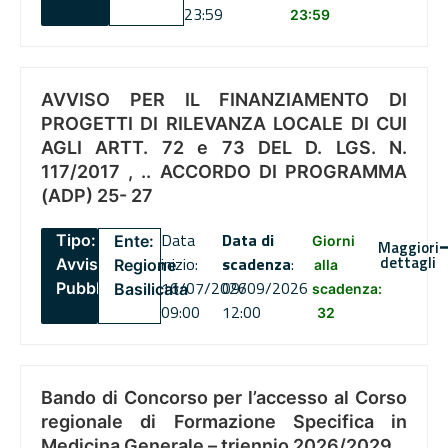
23:59
23:59
AVVISO PER IL FINANZIAMENTO DI
PROGETTI DI RILEVANZA LOCALE DI CUI
AGLI ARTT. 72 e 73 DEL D. LGS. N.
117/2017 , .. ACCORDO DI PROGRAMMA
(ADP) 25- 27
Data
Data di
Tipo:
Ente:
Giorni
Maggiori
dettagli
inizio:
scadenza
:
Avviso
Regione
alla
16/07/2026
09/09/2026
Pubblico
Basilicata
scadenza:
09:00
12:00
32
Bando di Concorso per l’accesso al Corso
regionale di Formazione Specifica in
Medicina Generale – triennio 2026/2029