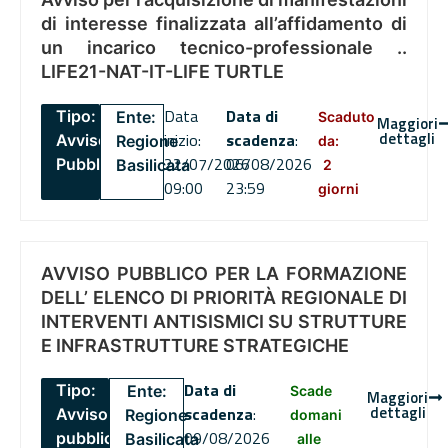
di interesse finalizzata all’affidamento di
un incarico tecnico-professionale ..
LIFE21-NAT-IT-LIFE TURTLE
Data
Data di
Tipo:
Ente:
Scaduto
Maggiori
dettagli
inizio:
scadenza
:
Avviso
Regione
da:
22/07/2026
06/08/2026
Pubblico
Basilicata
2
09:00
23:59
giorni
AVVISO PUBBLICO PER LA FORMAZIONE
DELL’ ELENCO DI PRIORITÀ REGIONALE DI
INTERVENTI ANTISISMICI SU STRUTTURE
E INFRASTRUTTURE STRATEGICHE
Data di
Tipo:
Ente:
Scade
Maggiori
dettagli
scadenza
:
Avviso
Regione
domani
09/08/2026
pubblico
Basilicata
alle