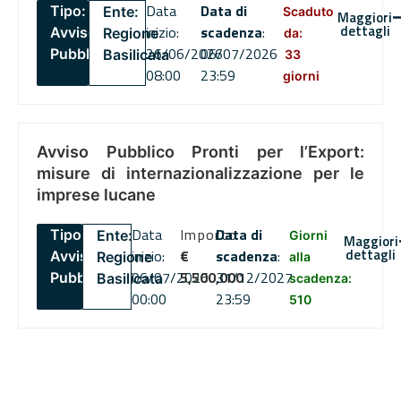
Data
Data di
Tipo:
Ente:
Scaduto
Maggiori
dettagli
inizio:
scadenza
:
Avviso
Regione
da:
26/06/2026
06/07/2026
Pubblico
Basilicata
33
08:00
23:59
giorni
Avviso Pubblico Pronti per l’Export:
misure di internazionalizzazione per le
imprese lucane
Data
Importo
Data di
Tipo:
Ente:
Giorni
Maggiori
dettagli
inizio:
€
scadenza
:
Avviso
Regione
alla
06/07/2026
5,500,000
31/12/2027
Pubblico
Basilicata
scadenza:
00:00
23:59
510