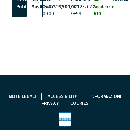
06/07/2026
5,500,000
31/12/2027
Pubblico
Basilicata
scadenza:
00:00
23:59
510
NOTE LEGALI
ACCESSIBILITA'
INFORMAZIONI
PRIVACY
COOKIES