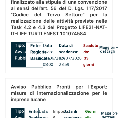
finalizzato alla stipula di una convenzione
ai sensi dell’art. 56 del D. Lgs. 117/2017
“Codice del Terzo Settore” per la
realizzazione delle attività previste nelle
Task 4.2 e 4.3 del Progetto LIFE21-NAT-
IT-LIFE TURTLENEST 101074584
Data
Data di
Tipo:
Ente:
Scaduto
Maggiori
dettagli
inizio:
scadenza
:
Avviso
Regione
da:
26/06/2026
06/07/2026
Pubblico
Basilicata
33
08:00
23:59
giorni
Avviso Pubblico Pronti per l’Export:
misure di internazionalizzazione per le
imprese lucane
Data
Importo
Data di
Tipo:
Ente:
Giorni
Maggiori
dettagli
inizio:
€
scadenza
:
Avviso
Regione
alla