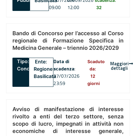
16/07/2026
09/09/2026
Pubblico
Basilicata
scadenza:
09:00
12:00
32
Bando di Concorso per l’accesso al Corso
regionale di Formazione Specifica in
Medicina Generale – triennio 2026/2029
Data di
Tipo:
Ente:
Scaduto
Maggiori
dettagli
scadenza
:
Concorsi
Regione
da:
27/07/2026
Basilicata
12
23:59
giorni
Avviso di manifestazione di interesse
rivolto a enti del terzo settore, senza
scopo di lucro, impegnati in attività non
economiche di interesse generale,