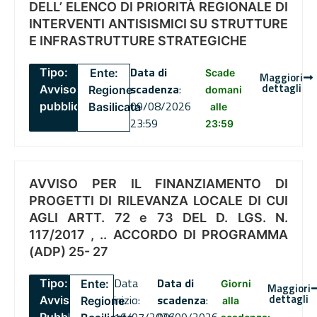
DELL’ ELENCO DI PRIORITÀ REGIONALE DI
INTERVENTI ANTISISMICI SU STRUTTURE
E INFRASTRUTTURE STRATEGICHE
Data di
Tipo:
Ente:
Scade
Maggiori
dettagli
scadenza
:
Avviso
Regione
domani
09/08/2026
pubblico
Basilicata
alle
23:59
23:59
AVVISO PER IL FINANZIAMENTO DI
PROGETTI DI RILEVANZA LOCALE DI CUI
AGLI ARTT. 72 e 73 DEL D. LGS. N.
117/2017 , .. ACCORDO DI PROGRAMMA
(ADP) 25- 27
Data
Data di
Tipo:
Ente:
Giorni
Maggiori
dettagli
inizio:
scadenza
:
Avviso
Regione
alla