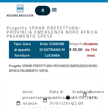
Progetto SPRAR PREFETTURA-
PROVINCIA EMERGENZA NORD AFRICA
PAGAMENTO SPESE
Importo
Tipo: Gare
Ente: COMUNE
Scaduto
€ 65,00
di appalto
DI SATRIANO DI
da: 154
forniture
LUCANIA
mesi
Progetto SPRAR PREFETTURA-PROVINCIA EMERGENZA NORD
AFRICA PAGAMENTO SPESE
Inizio
Data di
Scadenza:
Numero
presentazione
pubblicazione:
23/09/2013
atto:
istanze:
31/01/2014
22:00