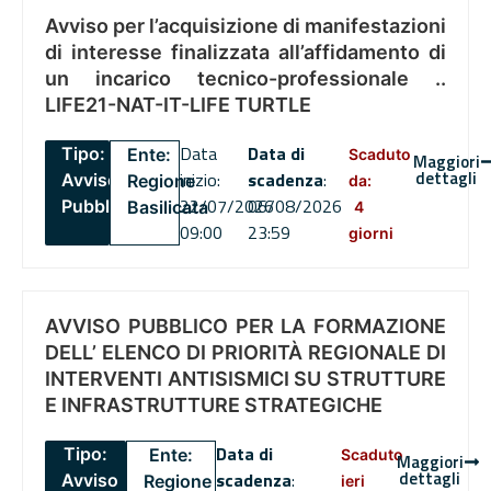
Avviso per l’acquisizione di manifestazioni
di interesse finalizzata all’affidamento di
un incarico tecnico-professionale ..
LIFE21-NAT-IT-LIFE TURTLE
Data
Data di
Tipo:
Ente:
Scaduto
Maggiori
dettagli
inizio:
scadenza
:
Avviso
Regione
da:
22/07/2026
06/08/2026
Pubblico
Basilicata
4
09:00
23:59
giorni
AVVISO PUBBLICO PER LA FORMAZIONE
DELL’ ELENCO DI PRIORITÀ REGIONALE DI
INTERVENTI ANTISISMICI SU STRUTTURE
E INFRASTRUTTURE STRATEGICHE
Data di
Tipo:
Ente:
Scaduto
Maggiori
dettagli
scadenza
:
Avviso
Regione
ieri