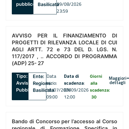
09/08/2026
pubblico
Basilicata
23:59
AVVISO PER IL FINANZIAMENTO DI
PROGETTI DI RILEVANZA LOCALE DI CUI
AGLI ARTT. 72 e 73 DEL D. LGS. N.
117/2017 , .. ACCORDO DI PROGRAMMA
(ADP) 25- 27
Data
Data di
Tipo:
Ente:
Giorni
Maggiori
dettagli
inizio:
scadenza
:
Avviso
Regione
alla
16/07/2026
09/09/2026
Pubblico
Basilicata
scadenza:
09:00
12:00
30
Bando di Concorso per l’accesso al Corso
regionale di Formazione Specifica in