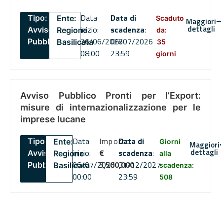
Data
Data di
Tipo:
Ente:
Scaduto
Maggiori
dettagli
inizio:
scadenza
:
Avviso
Regione
da:
26/06/2026
06/07/2026
Pubblico
Basilicata
35
08:00
23:59
giorni
Avviso Pubblico Pronti per l’Export:
misure di internazionalizzazione per le
imprese lucane
Data
Importo
Data di
Tipo:
Ente:
Giorni
Maggiori
dettagli
inizio:
€
scadenza
:
Avviso
Regione
alla
06/07/2026
5,500,000
31/12/2027
Pubblico
Basilicata
scadenza:
00:00
23:59
508