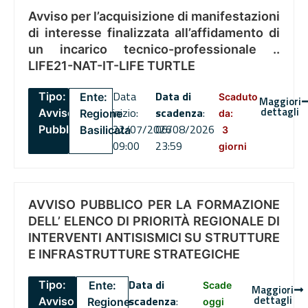
Avviso per l’acquisizione di manifestazioni
di interesse finalizzata all’affidamento di
un incarico tecnico-professionale ..
LIFE21-NAT-IT-LIFE TURTLE
Data
Data di
Tipo:
Ente:
Scaduto
Maggiori
dettagli
inizio:
scadenza
:
Avviso
Regione
da:
22/07/2026
06/08/2026
Pubblico
Basilicata
3
09:00
23:59
giorni
AVVISO PUBBLICO PER LA FORMAZIONE
DELL’ ELENCO DI PRIORITÀ REGIONALE DI
INTERVENTI ANTISISMICI SU STRUTTURE
E INFRASTRUTTURE STRATEGICHE
Data di
Tipo:
Ente:
Scade
Maggiori
dettagli
scadenza
:
Avviso
Regione
oggi