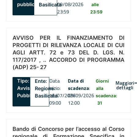
09/08/2026
pubblico
Basilicata
alle
23:59
23:59
AVVISO PER IL FINANZIAMENTO DI
PROGETTI DI RILEVANZA LOCALE DI CUI
AGLI ARTT. 72 e 73 DEL D. LGS. N.
117/2017 , .. ACCORDO DI PROGRAMMA
(ADP) 25- 27
Data
Data di
Tipo:
Ente:
Giorni
Maggiori
dettagli
inizio:
scadenza
:
Avviso
Regione
alla
16/07/2026
09/09/2026
Pubblico
Basilicata
scadenza:
09:00
12:00
31
Bando di Concorso per l’accesso al Corso
regionale di Formazione Specifica in