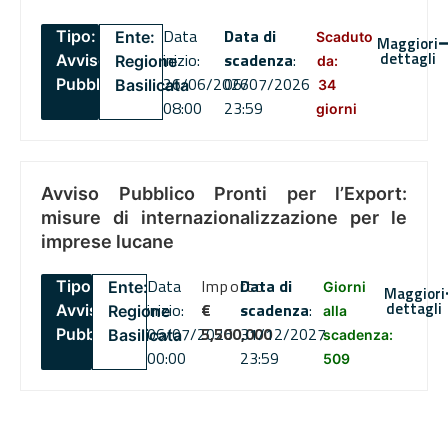
Data
Data di
Tipo:
Ente:
Scaduto
Maggiori
dettagli
inizio:
scadenza
:
Avviso
Regione
da:
26/06/2026
06/07/2026
Pubblico
Basilicata
34
08:00
23:59
giorni
Avviso Pubblico Pronti per l’Export:
misure di internazionalizzazione per le
imprese lucane
Data
Importo
Data di
Tipo:
Ente:
Giorni
Maggiori
dettagli
inizio:
€
scadenza
:
Avviso
Regione
alla
06/07/2026
5,500,000
31/12/2027
Pubblico
Basilicata
scadenza:
00:00
23:59
509