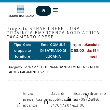
Progetto SPRAR PREFETTURA-
PROVINCIA EMERGENZA NORD AFRICA
PAGAMENTO SPESE
Importo
Tipo: Gare
Ente: COMUNE
Scaduto
€ 53,00
di appalto
DI SATRIANO DI
da: 154
forniture
LUCANIA
mesi
Progetto SPRAR PREFETTURA-PROVINCIA EMERGENZA NORD
AFRICA PAGAMENTO SPESE
Inizio
Data di
Scadenza:
Numero
presentazione
pubblicazione:
23/09/2013
atto:
istanze:
31/01/2014
22:00