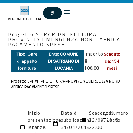
Progetto SPRAR PREFETTURA-
PROVINCIA EMERGENZA NORD AFRICA
PAGAMENTO SPESE
Importo
Tipo: Gare
Ente: COMUNE
Scaduto
€
di appalto
DI SATRIANO DI
da: 154
100,00
forniture
LUCANIA
mesi
Progetto SPRAR PREFETTURA-PROVINCIA EMERGENZA NORD
AFRICA PAGAMENTO SPESE
Inizio
Data di
Scadenza:
Numero
presentazione
pubblicazione:
23/09/2013
atto:
istanze:
31/01/2014
22:00