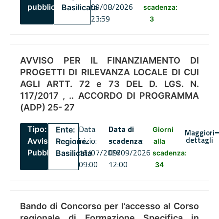
09/08/2026
pubblico
Basilicata
scadenza:
23:59
3
AVVISO PER IL FINANZIAMENTO DI
PROGETTI DI RILEVANZA LOCALE DI CUI
AGLI ARTT. 72 e 73 DEL D. LGS. N.
117/2017 , .. ACCORDO DI PROGRAMMA
(ADP) 25- 27
Data
Data di
Tipo:
Ente:
Giorni
Maggiori
dettagli
inizio:
scadenza
:
Avviso
Regione
alla
16/07/2026
09/09/2026
Pubblico
Basilicata
scadenza:
09:00
12:00
34
Bando di Concorso per l’accesso al Corso
regionale di Formazione Specifica in