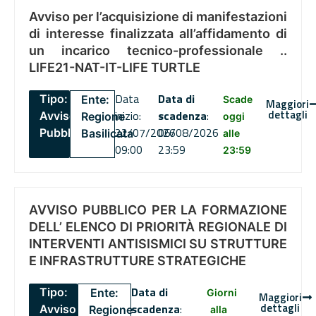
Avviso per l’acquisizione di manifestazioni
di interesse finalizzata all’affidamento di
un incarico tecnico-professionale ..
LIFE21-NAT-IT-LIFE TURTLE
Data
Data di
Tipo:
Ente:
Scade
Maggiori
dettagli
inizio:
scadenza
:
Avviso
Regione
oggi
22/07/2026
06/08/2026
Pubblico
Basilicata
alle
09:00
23:59
23:59
AVVISO PUBBLICO PER LA FORMAZIONE
DELL’ ELENCO DI PRIORITÀ REGIONALE DI
INTERVENTI ANTISISMICI SU STRUTTURE
E INFRASTRUTTURE STRATEGICHE
Data di
Tipo:
Ente:
Giorni
Maggiori
dettagli
scadenza
:
Avviso
Regione
alla