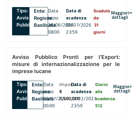
Data
Data di
Tipo:
Ente:
Scaduto
Maggiori
dettagli
inizio:
scadenza
:
Avviso
Regione
da:
26/06/2026
06/07/2026
Pubblico
Basilicata
31
08:00
23:59
giorni
Avviso Pubblico Pronti per l’Export:
misure di internazionalizzazione per le
imprese lucane
Data
Importo
Data di
Tipo:
Ente:
Giorni
Maggiori
dettagli
inizio:
€
scadenza
:
Avviso
Regione
alla
06/07/2026
5,500,000
31/12/2027
Pubblico
Basilicata
scadenza:
00:00
23:59
512