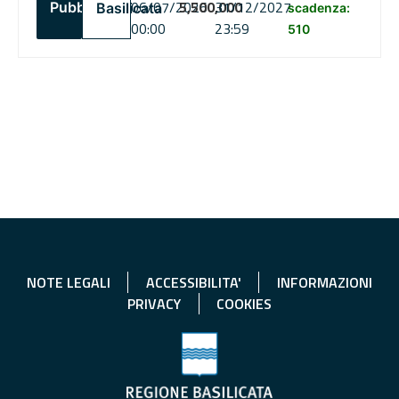
06/07/2026
5,500,000
31/12/2027
Pubblico
Basilicata
scadenza:
00:00
23:59
510
NOTE LEGALI
ACCESSIBILITA'
INFORMAZIONI
PRIVACY
COOKIES