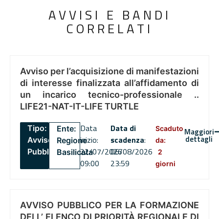
AVVISI E BANDI
CORRELATI
Avviso per l’acquisizione di manifestazioni
di interesse finalizzata all’affidamento di
un incarico tecnico-professionale ..
LIFE21-NAT-IT-LIFE TURTLE
Data
Data di
Tipo:
Ente:
Scaduto
Maggiori
dettagli
inizio:
scadenza
:
Avviso
Regione
da:
22/07/2026
06/08/2026
Pubblico
Basilicata
2
09:00
23:59
giorni
AVVISO PUBBLICO PER LA FORMAZIONE
DELL’ ELENCO DI PRIORITÀ REGIONALE DI