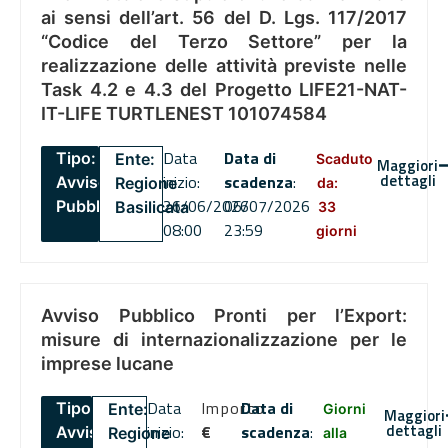
ai sensi dell’art. 56 del D. Lgs. 117/2017
“Codice del Terzo Settore” per la
realizzazione delle attività previste nelle
Task 4.2 e 4.3 del Progetto LIFE21-NAT-
IT-LIFE TURTLENEST 101074584
Data
Data di
Tipo:
Ente:
Scaduto
Maggiori
dettagli
inizio:
scadenza
:
Avviso
Regione
da:
26/06/2026
06/07/2026
Pubblico
Basilicata
33
08:00
23:59
giorni
Avviso Pubblico Pronti per l’Export:
misure di internazionalizzazione per le
imprese lucane
Data
Importo
Data di
Tipo:
Ente:
Giorni
Maggiori
dettagli
inizio:
€
scadenza
:
Avviso
Regione
alla