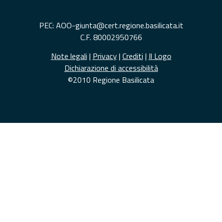
PEC: AOO-giunta@cert.regione.basilicata.it
C.F. 80002950766
Note legali
|
Privacy
|
Crediti
|
Il Logo
Dichiarazione di accessibilità
©2010 Regione Basilicata