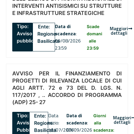
INTERVENTI ANTISISMICI SU STRUTTURE
E INFRASTRUTTURE STRATEGICHE
Data di
Tipo:
Ente:
Scade
Maggiori
dettagli
scadenza
:
Avviso
Regione
domani
09/08/2026
pubblico
Basilicata
alle
23:59
23:59
AVVISO PER IL FINANZIAMENTO DI
PROGETTI DI RILEVANZA LOCALE DI CUI
AGLI ARTT. 72 e 73 DEL D. LGS. N.
117/2017 , .. ACCORDO DI PROGRAMMA
(ADP) 25- 27
Data
Data di
Tipo:
Ente:
Giorni
Maggiori
dettagli
inizio:
scadenza
:
Avviso
Regione
alla
16/07/2026
09/09/2026
Pubblico
Basilicata
scadenza: