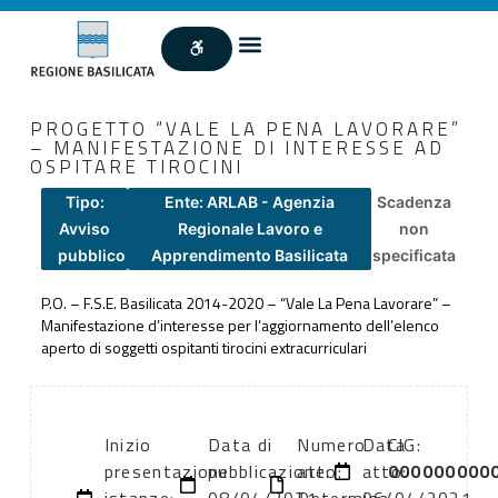
PROGETTO “VALE LA PENA LAVORARE”
– MANIFESTAZIONE DI INTERESSE AD
OSPITARE TIROCINI
Tipo:
Ente: ARLAB - Agenzia
Scadenza
Avviso
Regionale Lavoro e
non
pubblico
Apprendimento Basilicata
specificata
P.O. – F.S.E. Basilicata 2014-2020 – “Vale La Pena Lavorare” –
Manifestazione d’interesse per l’aggiornamento dell’elenco
aperto di soggetti ospitanti tirocini extracurriculari
Inizio
Data di
Numero
Data
CIG:
presentazione
pubblicazione:
atto:
atto:
000000000