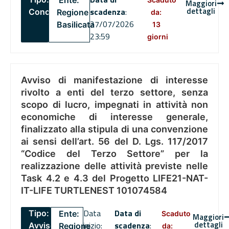
Ente:
Maggiori
dettagli
scadenza
:
Concorsi
Regione
da:
27/07/2026
Basilicata
13
23:59
giorni
Avviso di manifestazione di interesse
rivolto a enti del terzo settore, senza
scopo di lucro, impegnati in attività non
economiche di interesse generale,
finalizzato alla stipula di una convenzione
ai sensi dell’art. 56 del D. Lgs. 117/2017
“Codice del Terzo Settore” per la
realizzazione delle attività previste nelle
Task 4.2 e 4.3 del Progetto LIFE21-NAT-
IT-LIFE TURTLENEST 101074584
Data
Data di
Tipo:
Ente:
Scaduto
Maggiori
dettagli
inizio:
scadenza
:
Avviso
Regione
da: