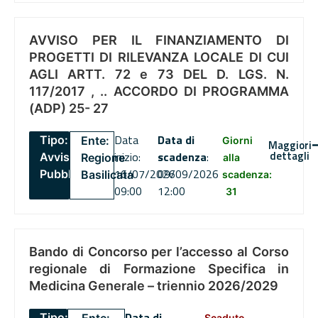
AVVISO PER IL FINANZIAMENTO DI
PROGETTI DI RILEVANZA LOCALE DI CUI
AGLI ARTT. 72 e 73 DEL D. LGS. N.
117/2017 , .. ACCORDO DI PROGRAMMA
(ADP) 25- 27
Data
Data di
Tipo:
Ente:
Giorni
Maggiori
dettagli
inizio:
scadenza
:
Avviso
Regione
alla
16/07/2026
09/09/2026
Pubblico
Basilicata
scadenza:
09:00
12:00
31
Bando di Concorso per l’accesso al Corso
regionale di Formazione Specifica in
Medicina Generale – triennio 2026/2029
Data di
Tipo:
Scaduto