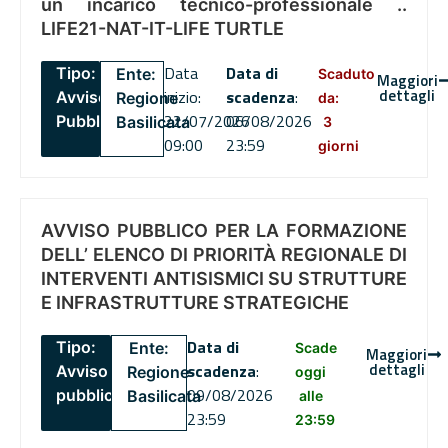
un incarico tecnico-professionale ..
LIFE21-NAT-IT-LIFE TURTLE
Data
Data di
Tipo:
Ente:
Scaduto
Maggiori
dettagli
inizio:
scadenza
:
Avviso
Regione
da:
22/07/2026
06/08/2026
Pubblico
Basilicata
3
09:00
23:59
giorni
AVVISO PUBBLICO PER LA FORMAZIONE
DELL’ ELENCO DI PRIORITÀ REGIONALE DI
INTERVENTI ANTISISMICI SU STRUTTURE
E INFRASTRUTTURE STRATEGICHE
Data di
Tipo:
Ente:
Scade
Maggiori
dettagli
scadenza
:
Avviso
Regione
oggi
09/08/2026
pubblico
Basilicata
alle
23:59
23:59