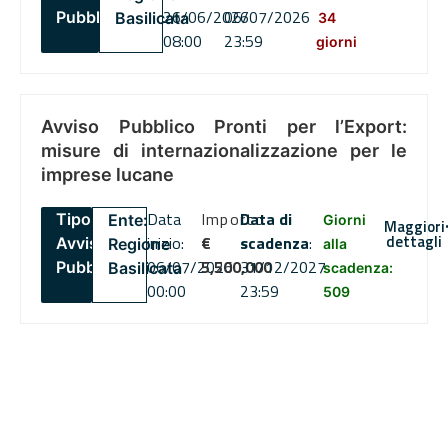
26/06/2026
06/07/2026
Pubblico
Basilicata
34
08:00
23:59
giorni
Avviso Pubblico Pronti per l’Export:
misure di internazionalizzazione per le
imprese lucane
Data
Importo
Data di
Tipo:
Ente:
Giorni
Maggiori
dettagli
inizio:
€
scadenza
:
Avviso
Regione
alla
06/07/2026
5,500,000
31/12/2027
Pubblico
Basilicata
scadenza:
00:00
23:59
509