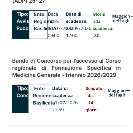
(ADP) 25- 27
Data
Data di
Tipo:
Ente:
Giorni
Maggiori
dettagli
inizio:
scadenza
:
Avviso
Regione
alla
16/07/2026
09/09/2026
Pubblico
Basilicata
scadenza:
09:00
12:00
30
Bando di Concorso per l’accesso al Corso
regionale di Formazione Specifica in
Medicina Generale – triennio 2026/2029
Data di
Tipo:
Ente:
Scaduto
Maggiori
dettagli
scadenza
:
Concorsi
Regione
da:
27/07/2026
Basilicata
14
23:59
giorni