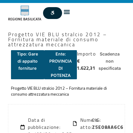
Progetto VIE BLU stralcio 2012 –
Fornitura materiale di consumo
attrezzatura meccanica
Importo
Tipo: Gare
Ente:
Scadenza
€
di appalto
PROVINCIA
non
1.622,31
forniture
DI
specificata
POTENZA
Progetto VIE BLU stralcio 2012 – Fornitura materiale di
consumo attrezzatura meccanica
Data di
Numero
CIG:
pubblicazione:
atto:
Z5E08AA6C6