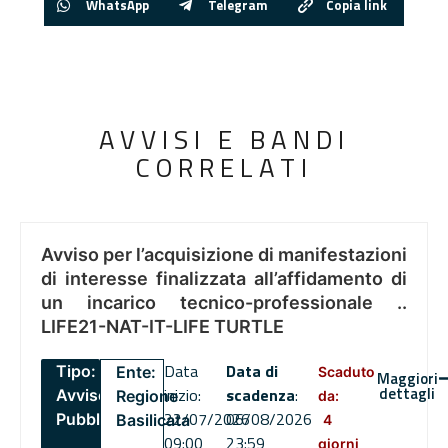
WhatsApp
Telegram
Copia link
AVVISI E BANDI
CORRELATI
Avviso per l’acquisizione di manifestazioni
di interesse finalizzata all’affidamento di
un incarico tecnico-professionale ..
LIFE21-NAT-IT-LIFE TURTLE
Data
Data di
Tipo:
Ente:
Scaduto
Maggiori
dettagli
inizio:
scadenza
:
Avviso
Regione
da:
22/07/2026
06/08/2026
Pubblico
Basilicata
4
09:00
23:59
giorni