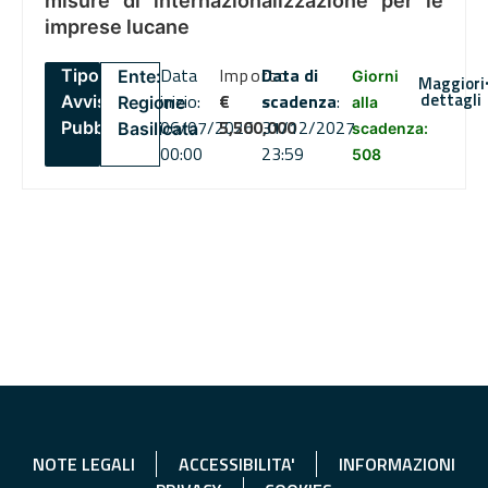
misure di internazionalizzazione per le
imprese lucane
Data
Importo
Data di
Tipo:
Ente:
Giorni
Maggiori
dettagli
inizio:
€
scadenza
:
Avviso
Regione
alla
06/07/2026
5,500,000
31/12/2027
Pubblico
Basilicata
scadenza:
00:00
23:59
508
NOTE LEGALI
ACCESSIBILITA'
INFORMAZIONI