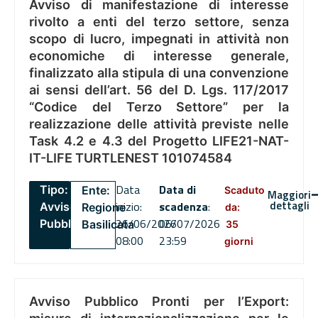
Avviso di manifestazione di interesse
rivolto a enti del terzo settore, senza
scopo di lucro, impegnati in attività non
economiche di interesse generale,
finalizzato alla stipula di una convenzione
ai sensi dell’art. 56 del D. Lgs. 117/2017
“Codice del Terzo Settore” per la
realizzazione delle attività previste nelle
Task 4.2 e 4.3 del Progetto LIFE21-NAT-
IT-LIFE TURTLENEST 101074584
Data
Data di
Tipo:
Ente:
Scaduto
Maggiori
dettagli
inizio:
scadenza
:
Avviso
Regione
da:
26/06/2026
06/07/2026
Pubblico
Basilicata
35
08:00
23:59
giorni
Avviso Pubblico Pronti per l’Export: