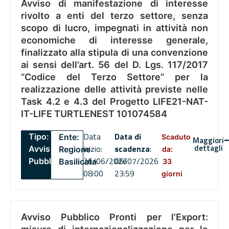
Avviso di manifestazione di interesse
rivolto a enti del terzo settore, senza
scopo di lucro, impegnati in attività non
economiche di interesse generale,
finalizzato alla stipula di una convenzione
ai sensi dell’art. 56 del D. Lgs. 117/2017
“Codice del Terzo Settore” per la
realizzazione delle attività previste nelle
Task 4.2 e 4.3 del Progetto LIFE21-NAT-
IT-LIFE TURTLENEST 101074584
Data
Data di
Tipo:
Ente:
Scaduto
Maggiori
dettagli
inizio:
scadenza
:
Avviso
Regione
da:
26/06/2026
06/07/2026
Pubblico
Basilicata
33
08:00
23:59
giorni
Avviso Pubblico Pronti per l’Export: