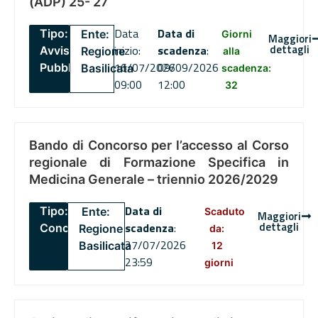
(ADP) 25- 27
Data
Data di
Tipo:
Ente:
Giorni
Maggiori
dettagli
inizio:
scadenza
:
Avviso
Regione
alla
16/07/2026
09/09/2026
Pubblico
Basilicata
scadenza:
09:00
12:00
32
Bando di Concorso per l’accesso al Corso
regionale di Formazione Specifica in
Medicina Generale – triennio 2026/2029
Data di
Tipo:
Ente:
Scaduto
Maggiori
dettagli
scadenza
:
Concorsi
Regione
da:
27/07/2026
Basilicata
12
23:59
giorni