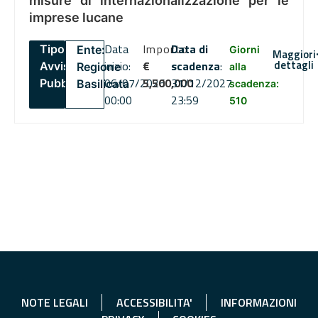
misure di internazionalizzazione per le
imprese lucane
Data
Importo
Data di
Tipo:
Ente:
Giorni
Maggiori
dettagli
inizio:
€
scadenza
:
Avviso
Regione
alla
06/07/2026
5,500,000
31/12/2027
Pubblico
Basilicata
scadenza:
00:00
23:59
510
NOTE LEGALI
ACCESSIBILITA'
INFORMAZIONI