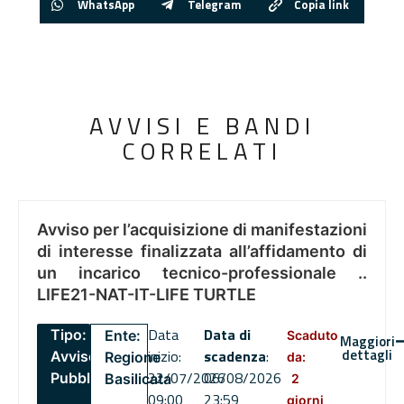
WhatsApp
Telegram
Copia link
AVVISI E BANDI
CORRELATI
Avviso per l’acquisizione di manifestazioni
di interesse finalizzata all’affidamento di
un incarico tecnico-professionale ..
LIFE21-NAT-IT-LIFE TURTLE
Data
Data di
Tipo:
Ente:
Scaduto
Maggiori
dettagli
inizio:
scadenza
:
Avviso
Regione
da:
22/07/2026
06/08/2026
Pubblico
Basilicata
2
09:00
23:59
giorni