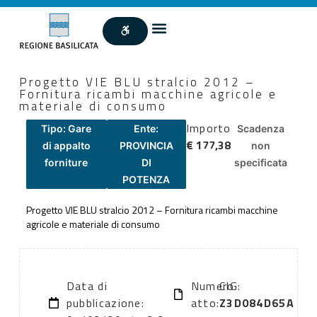
Progetto VIE BLU stralcio 2012 –
Fornitura ricambi macchine agricole e
materiale di consumo
Importo
Tipo: Gare
Ente:
Scadenza
€ 177,38
di appalto
PROVINCIA
non
forniture
DI
specificata
POTENZA
Progetto VIE BLU stralcio 2012 – Fornitura ricambi macchine
agricole e materiale di consumo
Data di
Numero
CIG:
pubblicazione:
atto:
Z3D084D65A