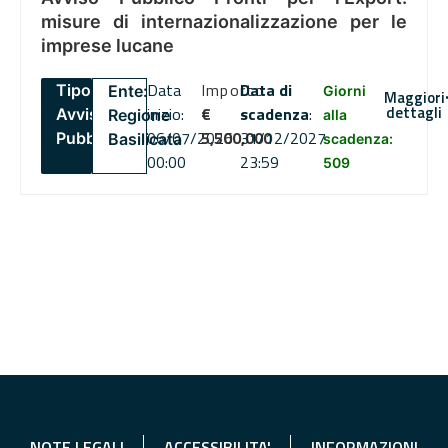
misure di internazionalizzazione per le
imprese lucane
Data
Importo
Data di
Tipo:
Ente:
Giorni
Maggiori
dettagli
inizio:
€
scadenza
:
Avviso
Regione
alla
06/07/2026
5,500,000
31/12/2027
Pubblico
Basilicata
scadenza:
00:00
23:59
509
NOTE LEGALI
ACCESSIBILITA'
INFORMAZIONI