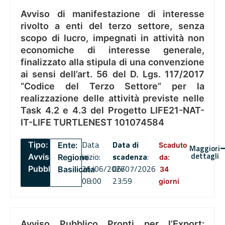
Avviso di manifestazione di interesse
rivolto a enti del terzo settore, senza
scopo di lucro, impegnati in attività non
economiche di interesse generale,
finalizzato alla stipula di una convenzione
ai sensi dell’art. 56 del D. Lgs. 117/2017
“Codice del Terzo Settore” per la
realizzazione delle attività previste nelle
Task 4.2 e 4.3 del Progetto LIFE21-NAT-
IT-LIFE TURTLENEST 101074584
Data
Data di
Tipo:
Ente:
Scaduto
Maggiori
dettagli
inizio:
scadenza
:
Avviso
Regione
da:
26/06/2026
06/07/2026
Pubblico
Basilicata
34
08:00
23:59
giorni
Avviso Pubblico Pronti per l’Export: