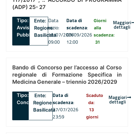
(ADP) 25- 27
Data
Data di
Tipo:
Ente:
Giorni
Maggiori
dettagli
inizio:
scadenza
:
Avviso
Regione
alla
16/07/2026
09/09/2026
Pubblico
Basilicata
scadenza:
09:00
12:00
31
Bando di Concorso per l’accesso al Corso
regionale di Formazione Specifica in
Medicina Generale – triennio 2026/2029
Data di
Tipo:
Ente:
Scaduto
Maggiori
dettagli
scadenza
:
Concorsi
Regione
da:
27/07/2026
Basilicata
13
23:59
giorni