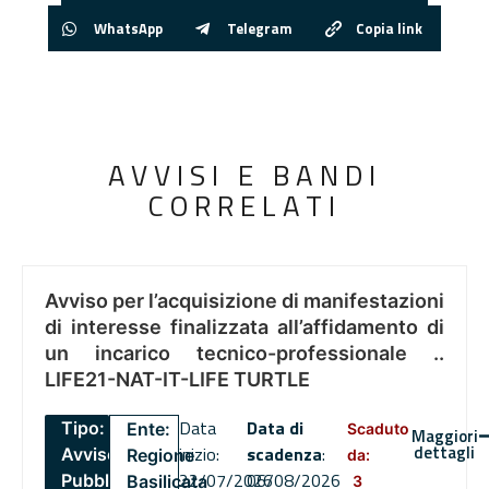
WhatsApp
Telegram
Copia link
AVVISI E BANDI
CORRELATI
Avviso per l’acquisizione di manifestazioni
di interesse finalizzata all’affidamento di
un incarico tecnico-professionale ..
LIFE21-NAT-IT-LIFE TURTLE
Data
Data di
Tipo:
Ente:
Scaduto
Maggiori
dettagli
inizio:
scadenza
:
Avviso
Regione
da:
22/07/2026
06/08/2026
Pubblico
Basilicata
3