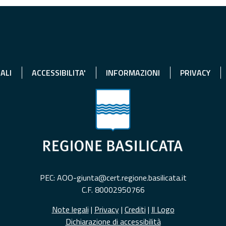
ALI
ACCESSIBILITA'
INFORMAZIONI
PRIVACY
PEC: AOO-giunta@cert.regione.basilicata.it
C.F. 80002950766
Note legali
|
Privacy
|
Crediti
|
Il Logo
Dichiarazione di accessibilità