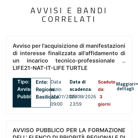
AVVISI E BANDI
CORRELATI
Avviso per l’acquisizione di manifestazioni
di interesse finalizzata all’affidamento di
un incarico tecnico-professionale ..
LIFE21-NAT-IT-LIFE TURTLE
Data
Data di
Tipo:
Ente:
Scaduto
Maggiori
dettagli
inizio:
scadenza
:
Avviso
Regione
da:
22/07/2026
06/08/2026
Pubblico
Basilicata
3
09:00
23:59
giorni
AVVISO PUBBLICO PER LA FORMAZIONE
DELL’ ELENCO DI PRIORITÀ REGIONALE DI