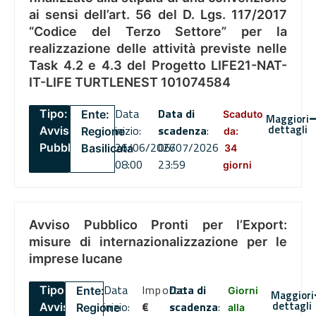
ai sensi dell’art. 56 del D. Lgs. 117/2017
“Codice del Terzo Settore” per la
realizzazione delle attività previste nelle
Task 4.2 e 4.3 del Progetto LIFE21-NAT-
IT-LIFE TURTLENEST 101074584
Data
Data di
Tipo:
Ente:
Scaduto
Maggiori
dettagli
inizio:
scadenza
:
Avviso
Regione
da:
26/06/2026
06/07/2026
Pubblico
Basilicata
34
08:00
23:59
giorni
Avviso Pubblico Pronti per l’Export:
misure di internazionalizzazione per le
imprese lucane
Data
Importo
Data di
Tipo:
Ente:
Giorni
Maggiori
dettagli
inizio:
€
scadenza
:
Avviso
Regione
alla