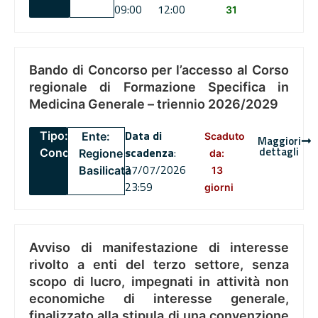
09:00
12:00
31
Bando di Concorso per l’accesso al Corso
regionale di Formazione Specifica in
Medicina Generale – triennio 2026/2029
Data di
Tipo:
Ente:
Scaduto
Maggiori
dettagli
scadenza
:
Concorsi
Regione
da:
27/07/2026
Basilicata
13
23:59
giorni
Avviso di manifestazione di interesse
rivolto a enti del terzo settore, senza
scopo di lucro, impegnati in attività non
economiche di interesse generale,
finalizzato alla stipula di una convenzione