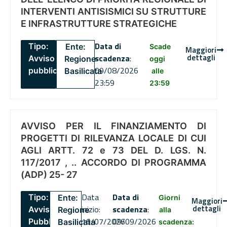
INTERVENTI ANTISISMICI SU STRUTTURE
E INFRASTRUTTURE STRATEGICHE
Data di
Tipo:
Ente:
Scade
Maggiori
dettagli
scadenza
:
Avviso
Regione
oggi
09/08/2026
pubblico
Basilicata
alle
23:59
23:59
AVVISO PER IL FINANZIAMENTO DI
PROGETTI DI RILEVANZA LOCALE DI CUI
AGLI ARTT. 72 e 73 DEL D. LGS. N.
117/2017 , .. ACCORDO DI PROGRAMMA
(ADP) 25- 27
Data
Data di
Tipo:
Ente:
Giorni
Maggiori
dettagli
inizio:
scadenza
:
Avviso
Regione
alla
16/07/2026
09/09/2026
Pubblico
Basilicata
scadenza: