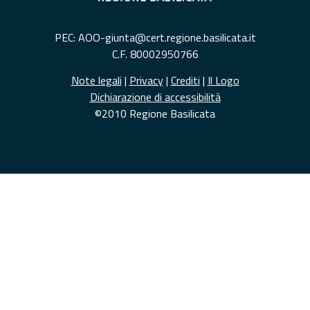
PEC: AOO-giunta@cert.regione.basilicata.it
C.F. 80002950766
Note legali
|
Privacy
|
Crediti
|
Il Logo
Dichiarazione di accessibilità
©2010 Regione Basilicata