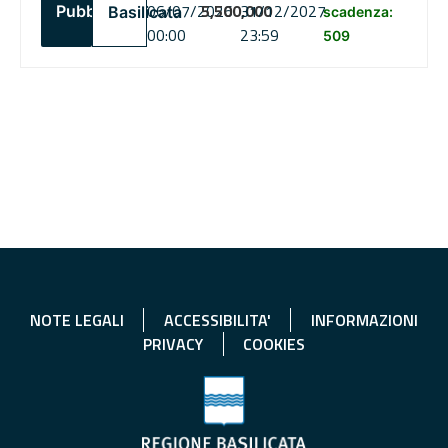
06/07/2026
5,500,000
31/12/2027
Pubblico
Basilicata
scadenza:
00:00
23:59
509
NOTE LEGALI
ACCESSIBILITA'
INFORMAZIONI
PRIVACY
COOKIES