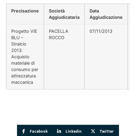
Precisazione
Società
Data
P
Aggiudicataria
Aggiudicazione
D
Progetto VIE
PACELLA
07/11/2013
BLU –
ROCCO
Stralcio
2013.
Acquisto
materiale di
consumo per
attrezzatura
meccanica
Facebook
Linkedin
Twitter