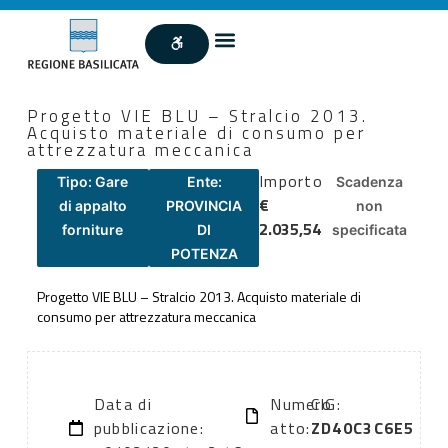
Progetto VIE BLU – Stralcio 2013.
Acquisto materiale di consumo per
attrezzatura meccanica
Importo
Tipo: Gare
Ente:
Scadenza
€
di appalto
PROVINCIA
non
2.035,54
forniture
DI
specificata
POTENZA
Progetto VIE BLU – Stralcio 2013. Acquisto materiale di
consumo per attrezzatura meccanica
Data di
Numero
CIG:
pubblicazione:
atto:
ZD40C3C6E5