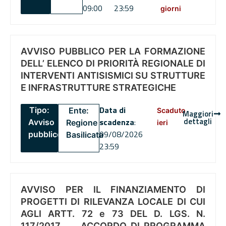
09:00
23:59
giorni
AVVISO PUBBLICO PER LA FORMAZIONE
DELL’ ELENCO DI PRIORITÀ REGIONALE DI
INTERVENTI ANTISISMICI SU STRUTTURE
E INFRASTRUTTURE STRATEGICHE
Data di
Tipo:
Ente:
Scaduto
Maggiori
dettagli
scadenza
:
Avviso
Regione
ieri
09/08/2026
pubblico
Basilicata
23:59
AVVISO PER IL FINANZIAMENTO DI
PROGETTI DI RILEVANZA LOCALE DI CUI
AGLI ARTT. 72 e 73 DEL D. LGS. N.
117/2017 , .. ACCORDO DI PROGRAMMA