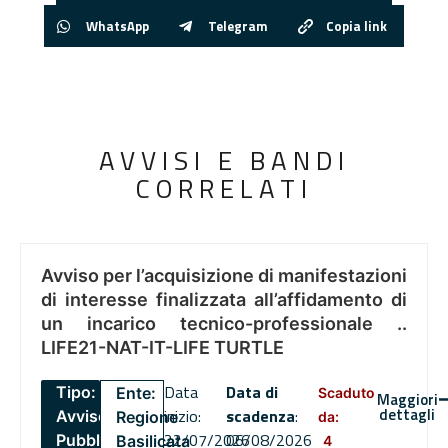
WhatsApp
Telegram
Copia link
AVVISI E BANDI
CORRELATI
Avviso per l’acquisizione di manifestazioni
di interesse finalizzata all’affidamento di
un incarico tecnico-professionale ..
LIFE21-NAT-IT-LIFE TURTLE
Data
Data di
Tipo:
Ente:
Scaduto
Maggiori
dettagli
inizio:
scadenza
:
Avviso
Regione
da:
22/07/2026
06/08/2026
Pubblico
Basilicata
4