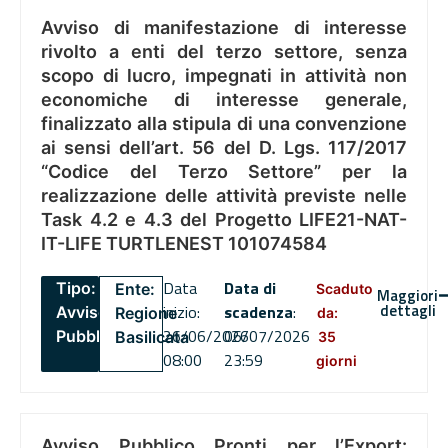
Avviso di manifestazione di interesse
rivolto a enti del terzo settore, senza
scopo di lucro, impegnati in attività non
economiche di interesse generale,
finalizzato alla stipula di una convenzione
ai sensi dell’art. 56 del D. Lgs. 117/2017
“Codice del Terzo Settore” per la
realizzazione delle attività previste nelle
Task 4.2 e 4.3 del Progetto LIFE21-NAT-
IT-LIFE TURTLENEST 101074584
Data
Data di
Tipo:
Ente:
Scaduto
Maggiori
dettagli
inizio:
scadenza
:
Avviso
Regione
da:
26/06/2026
06/07/2026
Pubblico
Basilicata
35
08:00
23:59
giorni
Avviso Pubblico Pronti per l’Export: