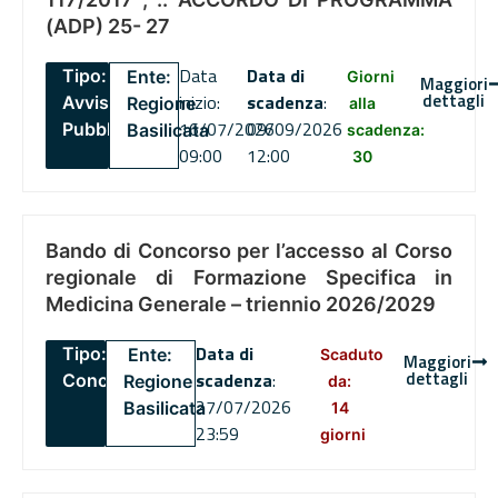
(ADP) 25- 27
Data
Data di
Tipo:
Ente:
Giorni
Maggiori
dettagli
inizio:
scadenza
:
Avviso
Regione
alla
16/07/2026
09/09/2026
Pubblico
Basilicata
scadenza:
09:00
12:00
30
Bando di Concorso per l’accesso al Corso
regionale di Formazione Specifica in
Medicina Generale – triennio 2026/2029
Data di
Tipo:
Ente:
Scaduto
Maggiori
dettagli
scadenza
:
Concorsi
Regione
da:
27/07/2026
Basilicata
14
23:59
giorni