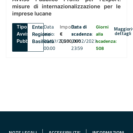
misure di internazionalizzazione per le
imprese lucane
Data
Importo
Data di
Tipo:
Ente:
Giorni
Maggiori
dettagli
inizio:
€
scadenza
:
Avviso
Regione
alla
06/07/2026
5,500,000
31/12/2027
Pubblico
Basilicata
scadenza:
00:00
23:59
508
NOTE LEGALI
ACCESSIBILITA'
INFORMAZIONI