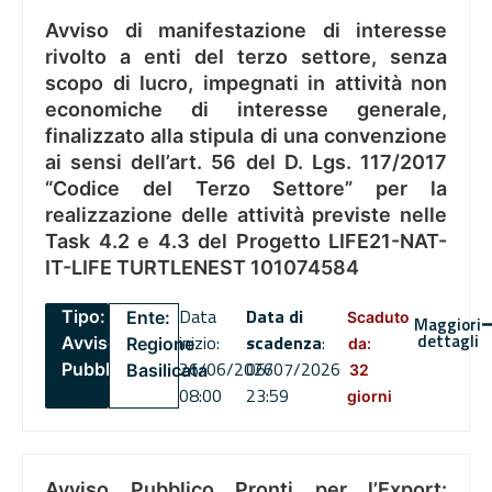
Avviso di manifestazione di interesse
rivolto a enti del terzo settore, senza
scopo di lucro, impegnati in attività non
economiche di interesse generale,
finalizzato alla stipula di una convenzione
ai sensi dell’art. 56 del D. Lgs. 117/2017
“Codice del Terzo Settore” per la
realizzazione delle attività previste nelle
Task 4.2 e 4.3 del Progetto LIFE21-NAT-
IT-LIFE TURTLENEST 101074584
Data
Data di
Tipo:
Ente:
Scaduto
Maggiori
dettagli
inizio:
scadenza
:
Avviso
Regione
da:
26/06/2026
06/07/2026
Pubblico
Basilicata
32
08:00
23:59
giorni
Avviso Pubblico Pronti per l’Export: