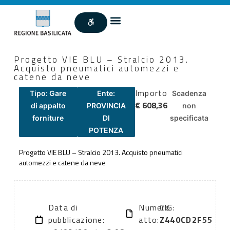
Progetto VIE BLU – Stralcio 2013.
Acquisto pneumatici automezzi e
catene da neve
Importo
Tipo: Gare
Ente:
Scadenza
€ 608,36
di appalto
PROVINCIA
non
forniture
DI
specificata
POTENZA
Progetto VIE BLU – Stralcio 2013. Acquisto pneumatici
automezzi e catene da neve
Data di
Numero
CIG:
pubblicazione:
atto:
Z440CD2F55