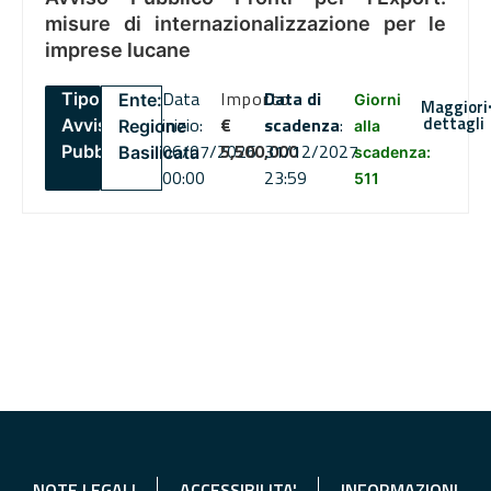
misure di internazionalizzazione per le
imprese lucane
Data
Importo
Data di
Tipo:
Ente:
Giorni
Maggiori
dettagli
inizio:
€
scadenza
:
Avviso
Regione
alla
06/07/2026
5,500,000
31/12/2027
Pubblico
Basilicata
scadenza:
00:00
23:59
511
NOTE LEGALI
ACCESSIBILITA'
INFORMAZIONI