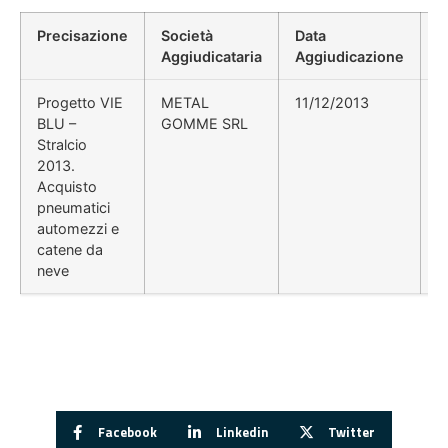
Precisazione
Società
Data
P
Aggiudicataria
Aggiudicazione
D
Progetto VIE
METAL
11/12/2013
BLU –
GOMME SRL
Stralcio
2013.
Acquisto
pneumatici
automezzi e
catene da
neve
Facebook
Linkedin
Twitter