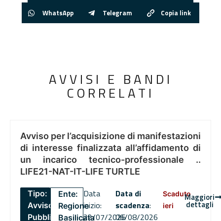
WhatsApp
Telegram
Copia link
AVVISI E BANDI
CORRELATI
Avviso per l’acquisizione di manifestazioni
di interesse finalizzata all’affidamento di
un incarico tecnico-professionale ..
LIFE21-NAT-IT-LIFE TURTLE
Data
Data di
Tipo:
Ente:
Scaduto
Maggiori
dettagli
inizio:
scadenza
:
Avviso
Regione
ieri
22/07/2026
06/08/2026
Pubblico
Basilicata