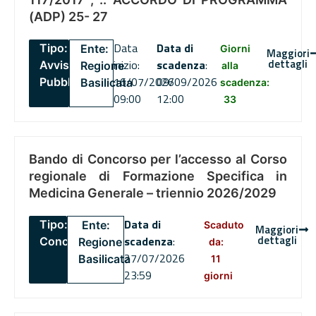
(ADP) 25- 27
Data
Data di
Tipo:
Ente:
Giorni
Maggiori
dettagli
inizio:
scadenza
:
Avviso
Regione
alla
16/07/2026
09/09/2026
Pubblico
Basilicata
scadenza:
09:00
12:00
33
Bando di Concorso per l’accesso al Corso
regionale di Formazione Specifica in
Medicina Generale – triennio 2026/2029
Data di
Tipo:
Ente:
Scaduto
Maggiori
dettagli
scadenza
:
Concorsi
Regione
da:
27/07/2026
Basilicata
11
23:59
giorni