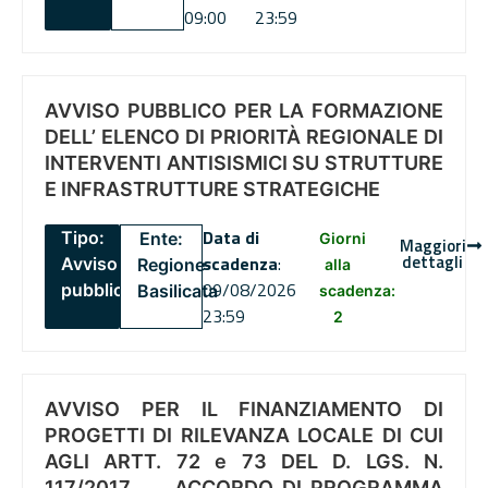
09:00
23:59
AVVISO PUBBLICO PER LA FORMAZIONE
DELL’ ELENCO DI PRIORITÀ REGIONALE DI
INTERVENTI ANTISISMICI SU STRUTTURE
E INFRASTRUTTURE STRATEGICHE
Data di
Tipo:
Ente:
Giorni
Maggiori
dettagli
scadenza
:
Avviso
Regione
alla
09/08/2026
pubblico
Basilicata
scadenza:
23:59
2
AVVISO PER IL FINANZIAMENTO DI
PROGETTI DI RILEVANZA LOCALE DI CUI
AGLI ARTT. 72 e 73 DEL D. LGS. N.
117/2017 , .. ACCORDO DI PROGRAMMA