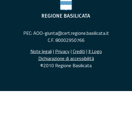
PEC: AOO-giunta@cert.regione.basilicata.it
C.F. 80002950766
Note legali
|
Privacy
|
Crediti
|
Il Logo
Dichiarazione di accessibilità
©2010 Regione Basilicata