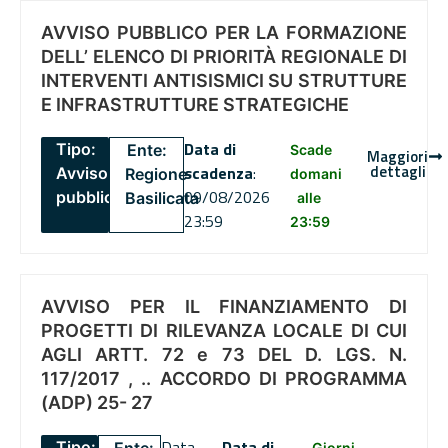
AVVISO PUBBLICO PER LA FORMAZIONE
DELL’ ELENCO DI PRIORITÀ REGIONALE DI
INTERVENTI ANTISISMICI SU STRUTTURE
E INFRASTRUTTURE STRATEGICHE
Data di
Tipo:
Ente:
Scade
Maggiori
dettagli
scadenza
:
Avviso
Regione
domani
09/08/2026
pubblico
Basilicata
alle
23:59
23:59
AVVISO PER IL FINANZIAMENTO DI
PROGETTI DI RILEVANZA LOCALE DI CUI
AGLI ARTT. 72 e 73 DEL D. LGS. N.
117/2017 , .. ACCORDO DI PROGRAMMA
(ADP) 25- 27
Data
Data di
Tipo:
Giorni