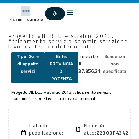
Progetto VIE BLU – stralcio 2013.
Affidamento servizio somministrazione
lavoro a tempo determinato
Importo
Tipo: Gare
Ente:
Scadenza
€
di appalto
PROVINCIA
non
37.956,21
servizi
DI
specificata
POTENZA
Progetto VIE BLU – stralcio 2013. Affidamento servizio
somministrazione lavoro a tempo determinato
Data di
Numero
CIG:
pubblicazione:
atto:
Z230BF4342