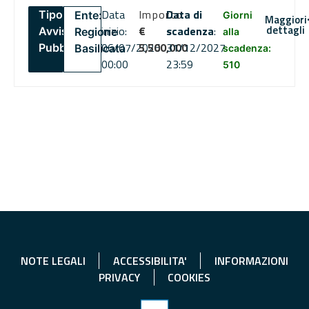
Data
Importo
Data di
Tipo:
Ente:
Giorni
Maggiori
dettagli
inizio:
€
scadenza
:
Avviso
Regione
alla
06/07/2026
5,500,000
31/12/2027
Pubblico
Basilicata
scadenza:
00:00
23:59
510
NOTE LEGALI
ACCESSIBILITA'
INFORMAZIONI
PRIVACY
COOKIES