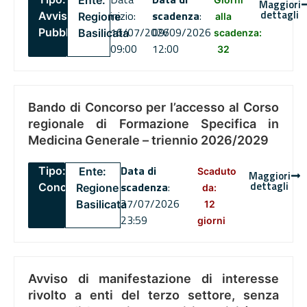
Ente:
Maggiori
dettagli
inizio:
scadenza
:
Avviso
Regione
alla
16/07/2026
09/09/2026
Pubblico
Basilicata
scadenza:
09:00
12:00
32
Bando di Concorso per l’accesso al Corso
regionale di Formazione Specifica in
Medicina Generale – triennio 2026/2029
Data di
Tipo:
Ente:
Scaduto
Maggiori
dettagli
scadenza
:
Concorsi
Regione
da:
27/07/2026
Basilicata
12
23:59
giorni
Avviso di manifestazione di interesse
rivolto a enti del terzo settore, senza