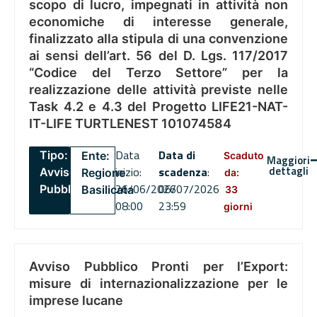
scopo di lucro, impegnati in attività non
economiche di interesse generale,
finalizzato alla stipula di una convenzione
ai sensi dell’art. 56 del D. Lgs. 117/2017
“Codice del Terzo Settore” per la
realizzazione delle attività previste nelle
Task 4.2 e 4.3 del Progetto LIFE21-NAT-
IT-LIFE TURTLENEST 101074584
Data
Data di
Tipo:
Ente:
Scaduto
Maggiori
dettagli
inizio:
scadenza
:
Avviso
Regione
da:
26/06/2026
06/07/2026
Pubblico
Basilicata
33
08:00
23:59
giorni
Avviso Pubblico Pronti per l’Export:
misure di internazionalizzazione per le
imprese lucane