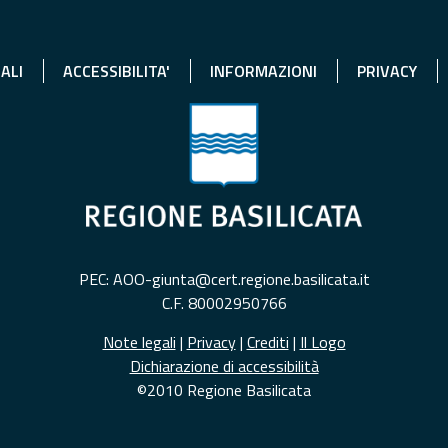
ALI
ACCESSIBILITA'
INFORMAZIONI
PRIVACY
PEC: AOO-giunta@cert.regione.basilicata.it
C.F. 80002950766
Note legali
|
Privacy
|
Crediti
|
Il Logo
Dichiarazione di accessibilità
©2010 Regione Basilicata