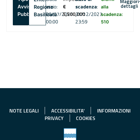
Maggiori
dettagli
inizio:
€
scadenza
:
Avviso
Regione
alla
06/07/2026
5,500,000
31/12/2027
Pubblico
Basilicata
scadenza:
00:00
23:59
510
NOTE LEGALI
ACCESSIBILITA'
INFORMAZIONI
PRIVACY
COOKIES