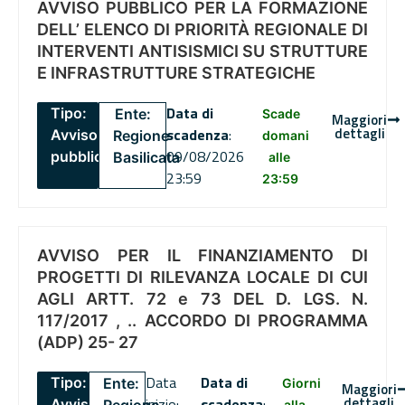
AVVISO PUBBLICO PER LA FORMAZIONE
DELL’ ELENCO DI PRIORITÀ REGIONALE DI
INTERVENTI ANTISISMICI SU STRUTTURE
E INFRASTRUTTURE STRATEGICHE
Data di
Tipo:
Ente:
Scade
Maggiori
dettagli
scadenza
:
Avviso
Regione
domani
09/08/2026
pubblico
Basilicata
alle
23:59
23:59
AVVISO PER IL FINANZIAMENTO DI
PROGETTI DI RILEVANZA LOCALE DI CUI
AGLI ARTT. 72 e 73 DEL D. LGS. N.
117/2017 , .. ACCORDO DI PROGRAMMA
(ADP) 25- 27
Data
Data di
Tipo:
Ente:
Giorni
Maggiori
dettagli
inizio:
scadenza
:
Avviso
alla