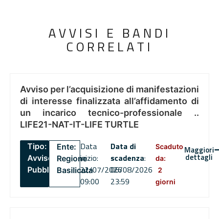
AVVISI E BANDI
CORRELATI
Avviso per l’acquisizione di manifestazioni
di interesse finalizzata all’affidamento di
un incarico tecnico-professionale ..
LIFE21-NAT-IT-LIFE TURTLE
Data
Data di
Tipo:
Ente:
Scaduto
Maggiori
dettagli
inizio:
scadenza
:
Avviso
Regione
da:
22/07/2026
06/08/2026
Pubblico
Basilicata
2
09:00
23:59
giorni