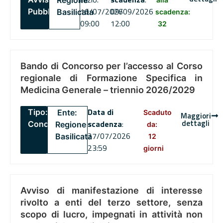
Regione
16/07/2026
09/09/2026
Pubblico
Basilicata
scadenza:
09:00
12:00
32
Bando di Concorso per l’accesso al Corso
regionale di Formazione Specifica in
Medicina Generale – triennio 2026/2029
Data di
Tipo:
Ente:
Scaduto
Maggiori
dettagli
scadenza
:
Concorsi
Regione
da:
27/07/2026
Basilicata
12
23:59
giorni
Avviso di manifestazione di interesse
rivolto a enti del terzo settore, senza
scopo di lucro, impegnati in attività non