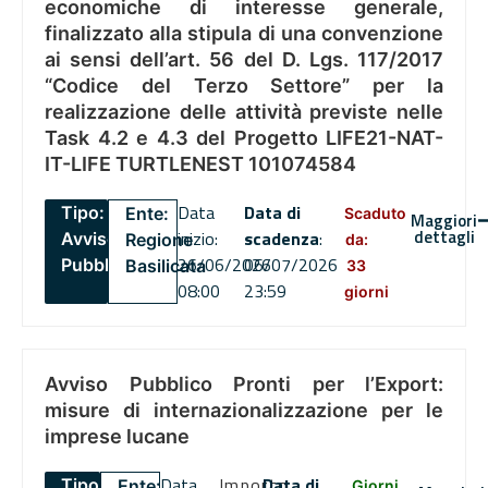
economiche di interesse generale,
finalizzato alla stipula di una convenzione
ai sensi dell’art. 56 del D. Lgs. 117/2017
“Codice del Terzo Settore” per la
realizzazione delle attività previste nelle
Task 4.2 e 4.3 del Progetto LIFE21-NAT-
IT-LIFE TURTLENEST 101074584
Data
Data di
Tipo:
Ente:
Scaduto
Maggiori
dettagli
inizio:
scadenza
:
Avviso
Regione
da:
26/06/2026
06/07/2026
Pubblico
Basilicata
33
08:00
23:59
giorni
Avviso Pubblico Pronti per l’Export:
misure di internazionalizzazione per le
imprese lucane
Data
Importo
Data di
Tipo:
Ente:
Giorni