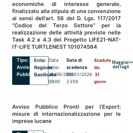
economiche di interesse generale,
finalizzato alla stipula di una convenzione
ai sensi dell’art. 56 del D. Lgs. 117/2017
“Codice del Terzo Settore” per la
realizzazione delle attività previste nelle
Task 4.2 e 4.3 del Progetto LIFE21-NAT-
IT-LIFE TURTLENEST 101074584
Data
Data di
Tipo:
Ente:
Scaduto
Maggiori
dettagli
inizio:
scadenza
:
Avviso
Regione
da:
26/06/2026
06/07/2026
Pubblico
Basilicata
31
08:00
23:59
giorni
Avviso Pubblico Pronti per l’Export:
misure di internazionalizzazione per le
imprese lucane