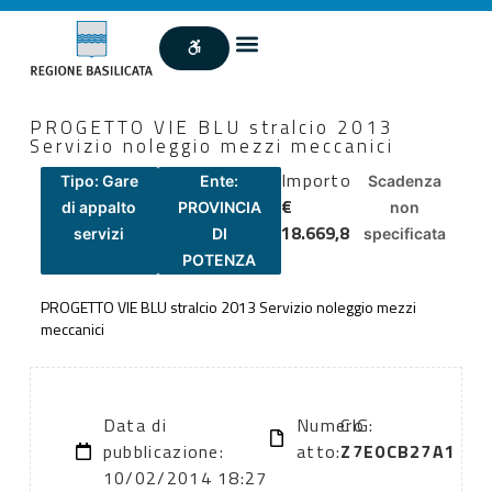
PROGETTO VIE BLU stralcio 2013
Servizio noleggio mezzi meccanici
Importo
Tipo: Gare
Ente:
Scadenza
€
di appalto
PROVINCIA
non
18.669,8
servizi
DI
specificata
POTENZA
PROGETTO VIE BLU stralcio 2013 Servizio noleggio mezzi
meccanici
Data di
Numero
CIG:
pubblicazione:
atto:
Z7E0CB27A1
10/02/2014 18:27