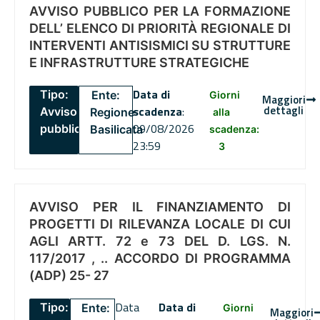
AVVISO PUBBLICO PER LA FORMAZIONE
DELL’ ELENCO DI PRIORITÀ REGIONALE DI
INTERVENTI ANTISISMICI SU STRUTTURE
E INFRASTRUTTURE STRATEGICHE
Data di
Tipo:
Ente:
Giorni
Maggiori
dettagli
scadenza
:
Avviso
Regione
alla
09/08/2026
pubblico
Basilicata
scadenza:
23:59
3
AVVISO PER IL FINANZIAMENTO DI
PROGETTI DI RILEVANZA LOCALE DI CUI
AGLI ARTT. 72 e 73 DEL D. LGS. N.
117/2017 , .. ACCORDO DI PROGRAMMA
(ADP) 25- 27
Data
Data di
Tipo:
Ente:
Giorni
Maggiori