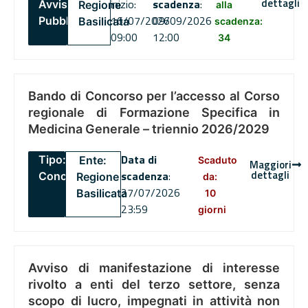
dettagli
inizio:
scadenza
:
Avviso
Regione
alla
16/07/2026
09/09/2026
Pubblico
Basilicata
scadenza:
09:00
12:00
34
Bando di Concorso per l’accesso al Corso
regionale di Formazione Specifica in
Medicina Generale – triennio 2026/2029
Data di
Tipo:
Ente:
Scaduto
Maggiori
dettagli
scadenza
:
Concorsi
Regione
da:
27/07/2026
Basilicata
10
23:59
giorni
Avviso di manifestazione di interesse
rivolto a enti del terzo settore, senza
scopo di lucro, impegnati in attività non