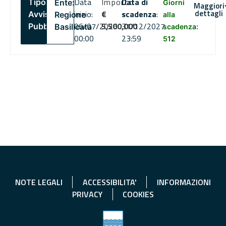
Data
Importo
Data di
Tipo:
Ente:
Giorni
Maggiori
dettagli
inizio:
€
scadenza
:
Avviso
Regione
alla
06/07/2026
5,500,000
31/12/2027
Pubblico
Basilicata
scadenza:
00:00
23:59
512
NOTE LEGALI
ACCESSIBILITA'
INFORMAZIONI
PRIVACY
COOKIES