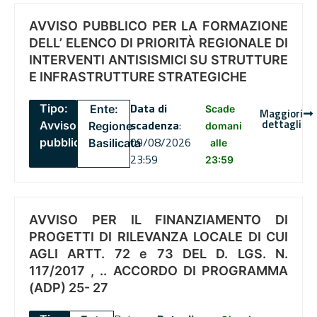
AVVISO PUBBLICO PER LA FORMAZIONE
DELL’ ELENCO DI PRIORITÀ REGIONALE DI
INTERVENTI ANTISISMICI SU STRUTTURE
E INFRASTRUTTURE STRATEGICHE
Data di
Tipo:
Ente:
Scade
Maggiori
dettagli
scadenza
:
Avviso
Regione
domani
09/08/2026
pubblico
Basilicata
alle
23:59
23:59
AVVISO PER IL FINANZIAMENTO DI
PROGETTI DI RILEVANZA LOCALE DI CUI
AGLI ARTT. 72 e 73 DEL D. LGS. N.
117/2017 , .. ACCORDO DI PROGRAMMA
(ADP) 25- 27