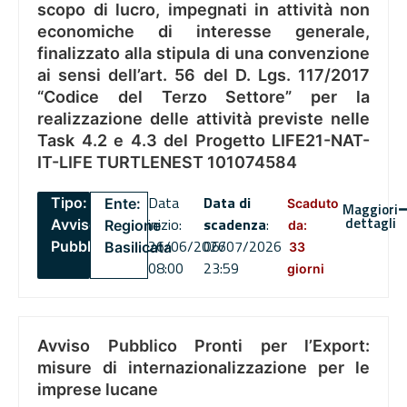
scopo di lucro, impegnati in attività non
economiche di interesse generale,
finalizzato alla stipula di una convenzione
ai sensi dell’art. 56 del D. Lgs. 117/2017
“Codice del Terzo Settore” per la
realizzazione delle attività previste nelle
Task 4.2 e 4.3 del Progetto LIFE21-NAT-
IT-LIFE TURTLENEST 101074584
Data
Data di
Tipo:
Ente:
Scaduto
Maggiori
dettagli
inizio:
scadenza
:
Avviso
Regione
da:
26/06/2026
06/07/2026
Pubblico
Basilicata
33
08:00
23:59
giorni
Avviso Pubblico Pronti per l’Export:
misure di internazionalizzazione per le
imprese lucane