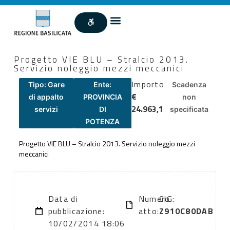
Progetto VIE BLU – Stralcio 2013.
Servizio noleggio mezzi meccanici
Importo
Tipo: Gare
Ente:
Scadenza
€
di appalto
PROVINCIA
non
24.963,1
servizi
DI
specificata
POTENZA
Progetto VIE BLU – Stralcio 2013. Servizio noleggio mezzi
meccanici
Data di
Numero
CIG:
pubblicazione:
atto:
Z910C80DAB
10/02/2014 18:06