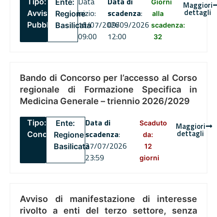
Data
Data di
Tipo:
Ente:
Giorni
Maggiori
dettagli
inizio:
scadenza
:
Avviso
Regione
alla
16/07/2026
09/09/2026
Pubblico
Basilicata
scadenza:
09:00
12:00
32
Bando di Concorso per l’accesso al Corso
regionale di Formazione Specifica in
Medicina Generale – triennio 2026/2029
Data di
Tipo:
Ente:
Scaduto
Maggiori
dettagli
scadenza
:
Concorsi
Regione
da:
27/07/2026
Basilicata
12
23:59
giorni
Avviso di manifestazione di interesse
rivolto a enti del terzo settore, senza