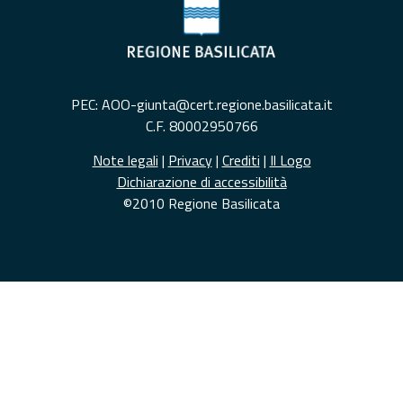
PEC: AOO-giunta@cert.regione.basilicata.it
C.F. 80002950766
Note legali
|
Privacy
|
Crediti
|
Il Logo
Dichiarazione di accessibilità
©2010 Regione Basilicata