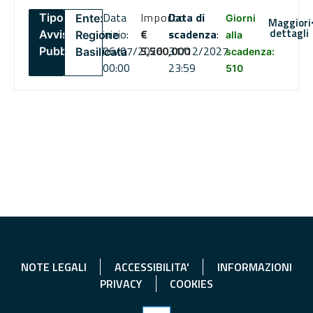
Data
Importo
Data di
Tipo:
Ente:
Giorni
Maggiori
dettagli
inizio:
€
scadenza
:
Avviso
Regione
alla
06/07/2026
5,500,000
31/12/2027
Pubblico
Basilicata
scadenza:
00:00
23:59
510
NOTE LEGALI
ACCESSIBILITA'
INFORMAZIONI
PRIVACY
COOKIES