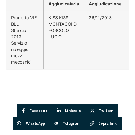
Aggiudicataria
Aggiudicazione
D
Progetto VIE
KISS KISS
26/11/2013
BLU –
MONTAGGI DI
Stralcio
FOSCOLO
2013.
LUCIO
Servizio
noleggio
mezzi
meccanici
Facebook
Linkedin
Twitter
WhatsApp
Telegram
Copia link