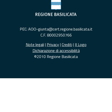
PEC: AOO-giunta@cert.regione.basilicata.it
C.F. 80002950766
Note legali
|
Privacy
|
Crediti
|
Il Logo
Dichiarazione di accessibilità
©2010 Regione Basilicata