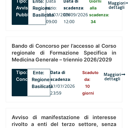
Data
Data di
Tipo:
Ente:
Giorni
Maggiori
dettagli
inizio:
scadenza
:
Avviso
Regione
alla
16/07/2026
09/09/2026
Pubblico
Basilicata
scadenza:
09:00
12:00
34
Bando di Concorso per l’accesso al Corso
regionale di Formazione Specifica in
Medicina Generale – triennio 2026/2029
Data di
Tipo:
Ente:
Scaduto
Maggiori
dettagli
scadenza
:
Concorsi
Regione
da:
27/07/2026
Basilicata
10
23:59
giorni
Avviso di manifestazione di interesse
rivolto a enti del terzo settore, senza