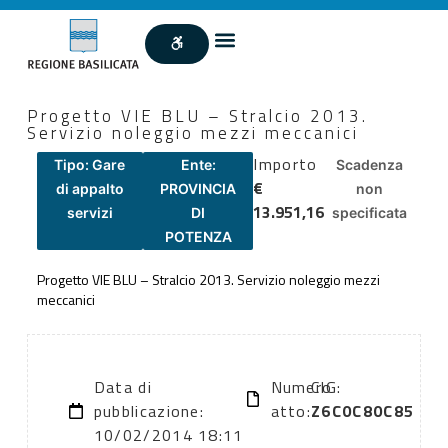
Progetto VIE BLU – Stralcio 2013.
Servizio noleggio mezzi meccanici
Importo
Tipo: Gare
Ente:
Scadenza
€
di appalto
PROVINCIA
non
13.951,16
servizi
DI
specificata
POTENZA
Progetto VIE BLU – Stralcio 2013. Servizio noleggio mezzi
meccanici
Data di
Numero
CIG:
pubblicazione:
atto:
Z6C0C80C85
10/02/2014 18:11