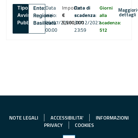
Data
Importo
Data di
Tipo:
Ente:
Giorni
Maggiori
dettagli
inizio:
€
scadenza
:
Avviso
Regione
alla
06/07/2026
5,500,000
31/12/2027
Pubblico
Basilicata
scadenza:
00:00
23:59
512
NOTE LEGALI
ACCESSIBILITA'
INFORMAZIONI
PRIVACY
COOKIES