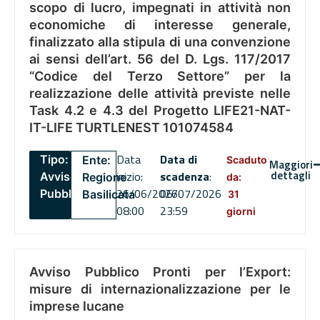
scopo di lucro, impegnati in attività non
economiche di interesse generale,
finalizzato alla stipula di una convenzione
ai sensi dell’art. 56 del D. Lgs. 117/2017
“Codice del Terzo Settore” per la
realizzazione delle attività previste nelle
Task 4.2 e 4.3 del Progetto LIFE21-NAT-
IT-LIFE TURTLENEST 101074584
Data
Data di
Tipo:
Ente:
Scaduto
Maggiori
dettagli
inizio:
scadenza
:
Avviso
Regione
da:
26/06/2026
06/07/2026
Pubblico
Basilicata
31
08:00
23:59
giorni
Avviso Pubblico Pronti per l’Export:
misure di internazionalizzazione per le
imprese lucane