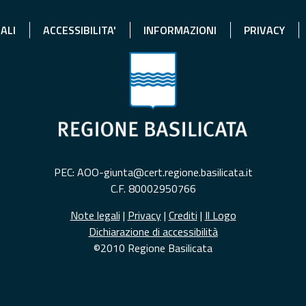
ALI
ACCESSIBILITA'
INFORMAZIONI
PRIVACY
PEC: AOO-giunta@cert.regione.basilicata.it
C.F. 80002950766
Note legali
|
Privacy
|
Crediti
|
Il Logo
Dichiarazione di accessibilità
©2010 Regione Basilicata