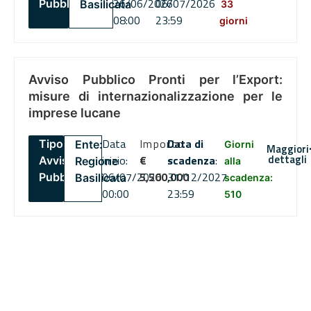
26/06/2026
06/07/2026
Pubblico
Basilicata
33
08:00
23:59
giorni
Avviso Pubblico Pronti per l’Export:
misure di internazionalizzazione per le
imprese lucane
Data
Importo
Data di
Tipo:
Ente:
Giorni
Maggiori
dettagli
inizio:
€
scadenza
:
Avviso
Regione
alla
06/07/2026
5,500,000
31/12/2027
Pubblico
Basilicata
scadenza:
00:00
23:59
510