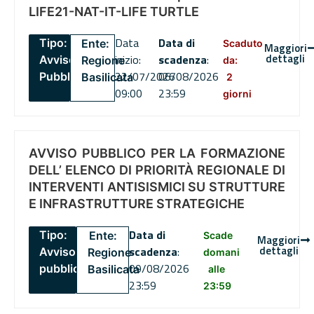
LIFE21-NAT-IT-LIFE TURTLE
Data
Data di
Tipo:
Ente:
Scaduto
Maggiori
dettagli
inizio:
scadenza
:
Avviso
Regione
da:
22/07/2026
06/08/2026
Pubblico
Basilicata
2
09:00
23:59
giorni
AVVISO PUBBLICO PER LA FORMAZIONE
DELL’ ELENCO DI PRIORITÀ REGIONALE DI
INTERVENTI ANTISISMICI SU STRUTTURE
E INFRASTRUTTURE STRATEGICHE
Data di
Tipo:
Ente:
Scade
Maggiori
dettagli
scadenza
:
Avviso
Regione
domani
09/08/2026
pubblico
Basilicata
alle
23:59
23:59