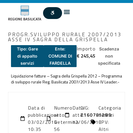
PROGR.SVILUPPO RURALE 2007/2013
ASSE IV SAGRA DELLA GRISPELLA
Importo
Tipo: Gare
Ente:
Scadenza
€ 245,45
di appalto
COMUNE DI
non
servizi
FARDELLA
specificata
Liquidazione fatture – Sagra della Grispella 2012 – Programma
di sviluppo rurale Reg. Basilicata 2007/2013 Asse IV Leader.-
Data di
Numero
Data
CIG:
Categoria
pubblicazione:
atto:
atto:
Z1607812B9
servizi
03/02/2014
Determina
12/06/2013
CPV:
10:35
56
Altri