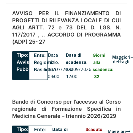
AVVISO PER IL FINANZIAMENTO DI
PROGETTI DI RILEVANZA LOCALE DI CUI
AGLI ARTT. 72 e 73 DEL D. LGS. N.
117/2017 , .. ACCORDO DI PROGRAMMA
(ADP) 25- 27
Data
Data di
Tipo:
Ente:
Giorni
Maggiori
dettagli
inizio:
scadenza
:
Avviso
Regione
alla
16/07/2026
09/09/2026
Pubblico
Basilicata
scadenza:
09:00
12:00
32
Bando di Concorso per l’accesso al Corso
regionale di Formazione Specifica in
Medicina Generale – triennio 2026/2029
Data di
Tipo:
Ente:
Scaduto
Maggiori