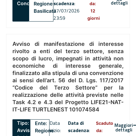
dettagli
scadenza
:
Concorsi
Regione
da:
27/07/2026
Basilicata
12
23:59
giorni
Avviso di manifestazione di interesse
rivolto a enti del terzo settore, senza
scopo di lucro, impegnati in attività non
economiche di interesse generale,
finalizzato alla stipula di una convenzione
ai sensi dell’art. 56 del D. Lgs. 117/2017
“Codice del Terzo Settore” per la
realizzazione delle attività previste nelle
Task 4.2 e 4.3 del Progetto LIFE21-NAT-
IT-LIFE TURTLENEST 101074584
Data
Data di
Tipo:
Ente:
Scaduto
Maggiori
dettagli
inizio:
scadenza
:
Avviso
Regione
da: