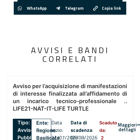
WhatsApp
Telegram
Copia link
AVVISI E BANDI
CORRELATI
Avviso per l’acquisizione di manifestazioni
di interesse finalizzata all’affidamento di
un incarico tecnico-professionale ..
LIFE21-NAT-IT-LIFE TURTLE
Data
Data di
Tipo:
Ente:
Scaduto
Maggiori
dettagli
inizio:
scadenza
:
Avviso
Regione
da:
22/07/2026
06/08/2026
Pubblico
Basilicata
2