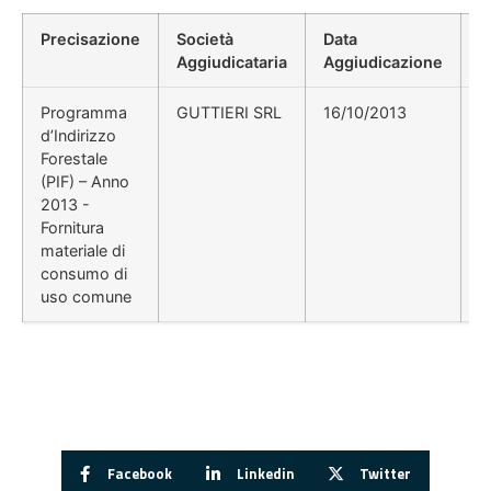
Precisazione
Società
Data
P
Aggiudicataria
Aggiudicazione
D
Programma
GUTTIERI SRL
16/10/2013
d’Indirizzo
Forestale
(PIF) – Anno
2013 -
Fornitura
materiale di
consumo di
uso comune
Facebook
Linkedin
Twitter