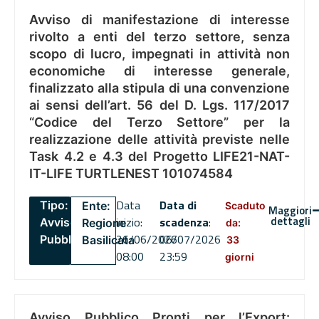
Avviso di manifestazione di interesse
rivolto a enti del terzo settore, senza
scopo di lucro, impegnati in attività non
economiche di interesse generale,
finalizzato alla stipula di una convenzione
ai sensi dell’art. 56 del D. Lgs. 117/2017
“Codice del Terzo Settore” per la
realizzazione delle attività previste nelle
Task 4.2 e 4.3 del Progetto LIFE21-NAT-
IT-LIFE TURTLENEST 101074584
Data
Data di
Tipo:
Ente:
Scaduto
Maggiori
dettagli
inizio:
scadenza
:
Avviso
Regione
da:
26/06/2026
06/07/2026
Pubblico
Basilicata
33
08:00
23:59
giorni
Avviso Pubblico Pronti per l’Export: