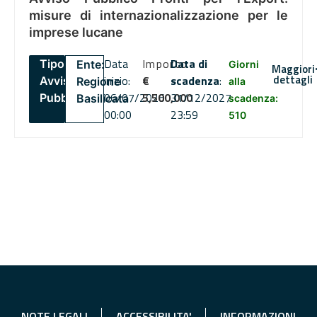
misure di internazionalizzazione per le
imprese lucane
Data
Importo
Data di
Tipo:
Ente:
Giorni
Maggiori
dettagli
inizio:
€
scadenza
:
Avviso
Regione
alla
06/07/2026
5,500,000
31/12/2027
Pubblico
Basilicata
scadenza:
00:00
23:59
510
NOTE LEGALI
ACCESSIBILITA'
INFORMAZIONI