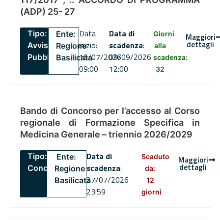
(ADP) 25- 27
Data
Data di
Tipo:
Ente:
Giorni
Maggiori
dettagli
inizio:
scadenza
:
Avviso
Regione
alla
16/07/2026
09/09/2026
Pubblico
Basilicata
scadenza:
09:00
12:00
32
Bando di Concorso per l’accesso al Corso
regionale di Formazione Specifica in
Medicina Generale – triennio 2026/2029
Data di
Tipo:
Ente:
Scaduto
Maggiori
dettagli
scadenza
:
Concorsi
Regione
da:
27/07/2026
Basilicata
12
23:59
giorni